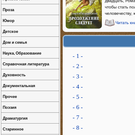
двадцать, Рома
чтобы стать п
Проза
человечеству,
Юмор
Читать к
Детское
Дом и семья
Наука, Образование
- 1 -
Справочная литература
- 2 -
Духовность
- 3 -
Документальная
- 4 -
Прочее
- 5 -
- 6 -
Поэзия
- 7 -
Драматургия
- 8 -
Старинное