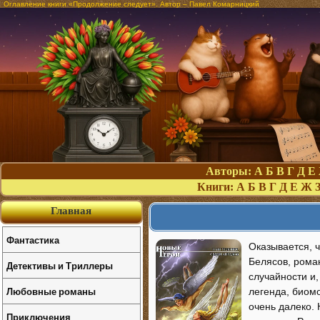
Оглавление книги «Продолжение следует». Автор – Павел Комарницкий
Авторы:
А
Б
В
Г
Д
Е
Книги:
А
Б
В
Г
Д
Е
Ж
Главная
Фантастика
Оказывается, ч
Белясов, рома
Детективы и Триллеры
случайности и
Любовные романы
легенда, биомо
очень далеко. 
Приключения