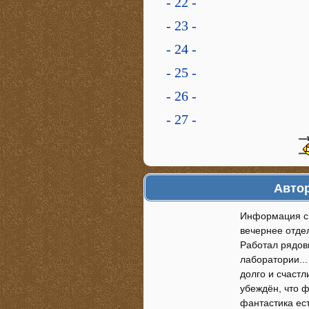
- 22 -
- 23 -
- 24 -
- 25 -
- 26 -
- 27 -
Автор
Информация с 
вечернее отде
Работал рядов
лаборатории...
долго и счастл
убеждён, что 
фантастика ест