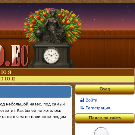
Ю
Я
Э
Ю
Я
Вход
🔐 Войти
 под небольшой навес, под самый
📝 Регистрация
 ответит. Как бы ей ни хотелось
зита ни в чем не повинным людям.
Поиск по сайту