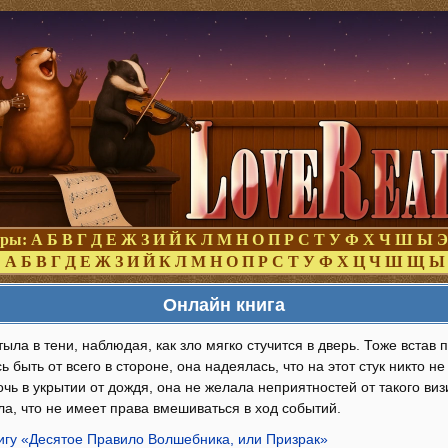
оры:
А
Б
В
Г
Д
Е
Ж
З
И
Й
К
Л
М
Н
О
П
Р
С
Т
У
Ф
Х
Ч
Ш
Ы
Э
:
А
Б
В
Г
Д
Е
Ж
З
И
Й
К
Л
М
Н
О
П
Р
С
Т
У
Ф
Х
Ц
Ч
Ш
Щ
Ы
Онлайн книга
тыла в тени, наблюдая, как зло мягко стучится в дверь. Тоже встав
ь быть от всего в стороне, она надеялась, что на этот стук никто не
очь в укрытии от дождя, она не желала неприятностей от такого ви
а, что не имеет права вмешиваться в ход событий.
нигу «Десятое Правило Волшебника, или Призрак»