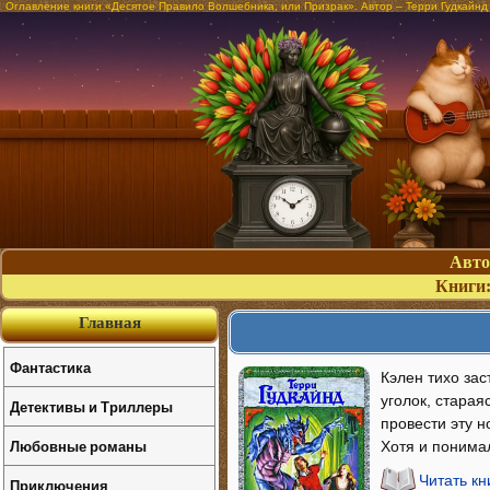
Оглавление книги «Десятое Правило Волшебника, или Призрак». Автор – Терри Гудкайнд
Авт
Книги
Главная
Фантастика
Кэлен тихо зас
уголок, стараяс
Детективы и Триллеры
провести эту н
Любовные романы
Хотя и понимал
Читать к
Приключения