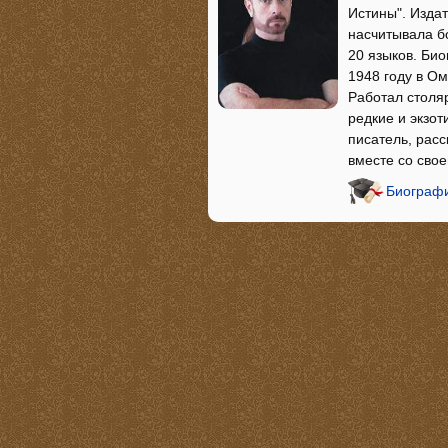
Истины". Издат
насчитывала б
20 языков. Био
1948 году в Ом
Работал столя
редкие и экзот
писатель, рас
вместе со сво
Биографи