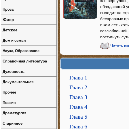
зло вернулось,
обладающий ум
Проза
выходит на ст
бесправных пр
Юмор
в ком есть хот
Детское
возлюбленной 
постигнуть сут
Дом и семья
Читать к
Наука, Образование
Справочная литература
Духовность
Глава 1
Документальная
Глава 2
Прочее
Глава 3
Поэзия
Глава 4
Драматургия
Глава 5
Старинное
Глава 6