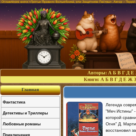
Оглавление книги «Третье Правило Волшебника, или Защитники Паствы». Автор – Терри 
Авторы:
А
Б
В
Г
Д
Е
Книги:
А
Б
В
Г
Д
Е
Ж
Главная
Фантастика
Легенда совре
"Меч Истины" 
Детективы и Триллеры
которой сравн
Любовные романы
Огня" Д. Март
восстановил з
Приключения