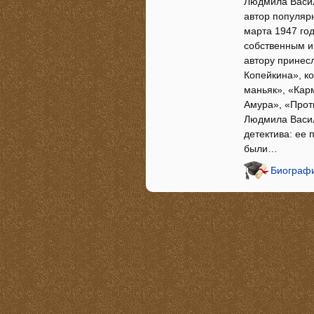
Людмила Васил
автор популярн
марта 1947 год
собственным и
автору принес
Копейкина», к
маньяк», «Кар
Амура», «Проти
Людмила Васил
детектива: ее 
были…
Биографи