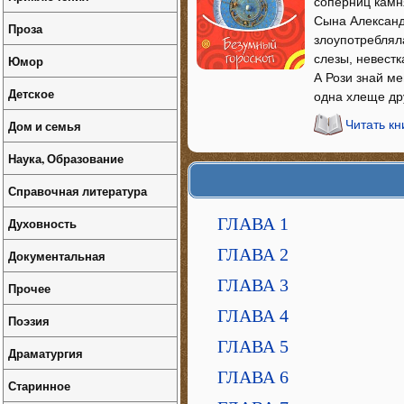
соперниц камн
Сына Александ
Проза
злоупотреблял
слезы, невестк
Юмор
А Рози знай м
Детское
одна хлеще дру
Дом и семья
Читать кн
Наука, Образование
Справочная литература
ГЛАВА 1
Духовность
ГЛАВА 2
Документальная
ГЛАВА 3
Прочее
ГЛАВА 4
Поэзия
ГЛАВА 5
Драматургия
ГЛАВА 6
Старинное