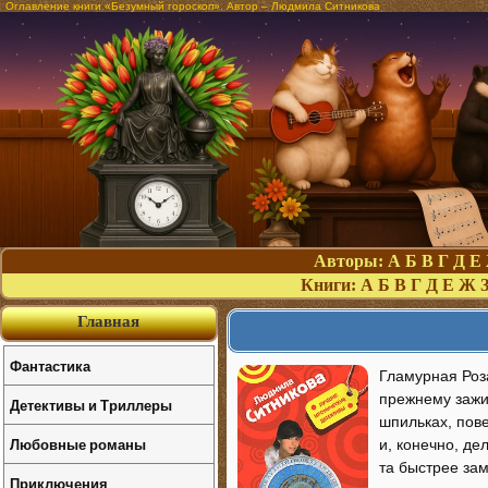
Оглавление книги «Безумный гороскоп». Автор – Людмила Ситникова
Авторы:
А
Б
В
Г
Д
Е
Книги:
А
Б
В
Г
Д
Е
Ж
Главная
Фантастика
Гламурная Роз
прежнему зажиг
Детективы и Триллеры
шпильках, пов
Любовные романы
и, конечно, де
та быстрее зам
Приключения