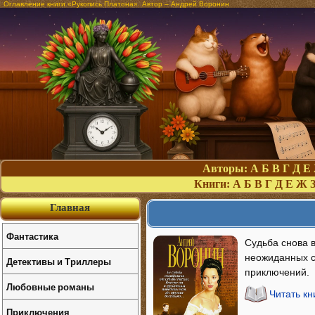
Оглавление книги «Рукопись Платона». Автор – Андрей Воронин
Авторы:
А
Б
В
Г
Д
Е
Книги:
А
Б
В
Г
Д
Е
Ж
Главная
Фантастика
Судьба снова 
неожиданных со
Детективы и Триллеры
приключений.
Любовные романы
Читать кн
Приключения