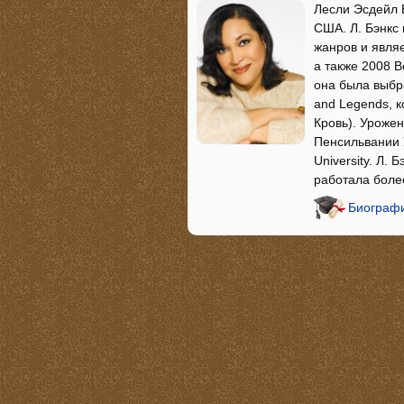
Лесли Эсдейл Б
США. Л. Бэнкс
жанров и являе
а также 2008 B
она была выбра
and Legends, 
Кровь). Уроже
Пенсильвании 
University. Л.
работала более
Биографи