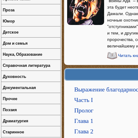
"воины Ада" – 
эта будет неот
Проза
Дамали. Однак
ночные охотник
Юмор
"отступниками
Детское
и тем, и други
пророчества, 
Дом и семья
величайшему и
Наука, Образование
Читать к
Справочная литература
Духовность
Документальная
Выражение благодарно
Прочее
Часть I
Поэзия
Пролог
Глава 1
Драматургия
Глава 2
Старинное