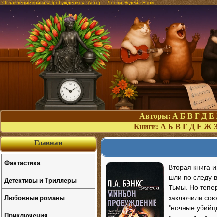
Оглавление книги «Пробуждение». Автор – Лесли Эсдейл Бэнкс
Авторы:
А
Б
В
Г
Д
Е
Книги:
А
Б
В
Г
Д
Е
Ж
Главная
Фантастика
Вторая книга и
шли по следу 
Детективы и Триллеры
Тьмы. Но тепе
Любовные романы
заключили сою
"ночные убийц
Приключения