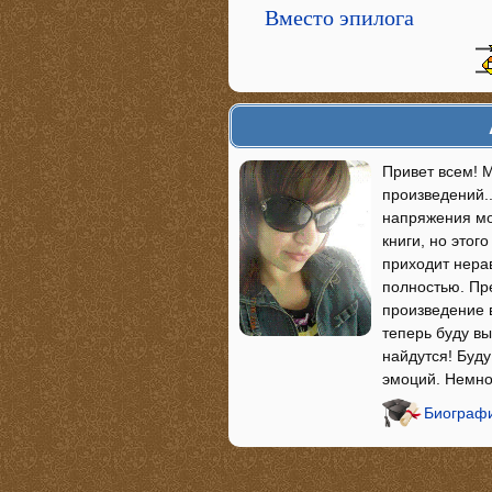
Вместо эпилога
Привет всем! 
произведений..
напряжения мо
книги, но этог
приходит нера
полностью. Пр
произведение в
теперь буду в
найдутся! Буд
эмоций. Немног
Биографи