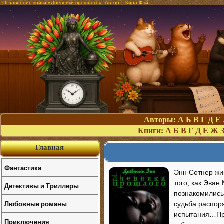
Оглавление книги «Дневники прошлого». Автор – Кира Фэй
Авторы:
А
Б
В
Г
Д
Е
Книги:
А
Б
В
Г
Д
Е
Ж
Главная
Фантастика
Энн Сотнер жив
того, как Эван
Детективы и Триллеры
познакомились
Любовные романы
судьба распоря
испытания…Про
Приключения