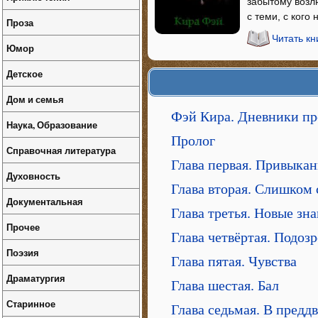
забытому возл
с теми, с кого
Проза
Читать к
Юмор
Детское
Дом и семья
Фэй Кира. Дневники п
Наука, Образование
Пролог
Справочная литература
Глава первая. Привыка
Духовность
Глава вторая. Слишком
Документальная
Глава третья. Новые зн
Прочее
Глава четвёртая. Подоз
Поэзия
Глава пятая. Чувства
Драматургия
Глава шестая. Бал
Старинное
Глава седьмая. В предд