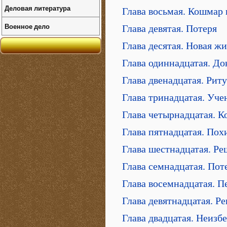
Деловая литература
Глава восьмая. Кошмар 
Военное дело
Глава девятая. Потеря
Глава десятая. Новая ж
Глава одиннадцатая. До
Глава двенадцатая. Рит
Глава тринадцатая. Уче
Глава четырнадцатая. Ко
Глава пятнадцатая. По
Глава шестнадцатая. Р
Глава семнадцатая. Пот
Глава восемнадцатая. 
Глава девятнадцатая. Р
Глава двадцатая. Неизб