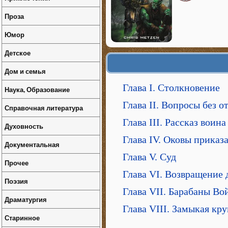
Проза
Юмор
Детское
Дом и семья
Глава I. Столкновение
Наука, Образование
Глава II. Вопросы без о
Справочная литература
Глава III. Рассказ воина
Духовность
Глава IV. Оковы приказ
Документальная
Глава V. Суд
Прочее
Глава VI. Возвращение
Поэзия
Глава VII. Барабаны Во
Драматургия
Глава VIII. Замыкая кру
Старинное