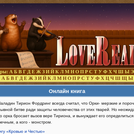
оры:
А
Б
В
Г
Д
Е
Ж
З
И
Й
К
Л
М
Н
О
П
Р
С
Т
У
Ф
Х
Ч
Ш
Ы
Э
:
А
Б
В
Г
Д
Е
Ж
З
И
Й
К
Л
М
Н
О
П
Р
С
Т
У
Ф
Х
Ц
Ч
Ш
Щ
Ы
Онлайн книга
аладин Тирион Фордринг всегда считал, что Орки- мерзкие и поро
рывной битве ради защиты человечества от этих тварей. Но неожи
о орка бросает вызов вере Тириона, и вынуждает его определиться 
ечным, а кого - монстром.
игу «Кровью и Честью»