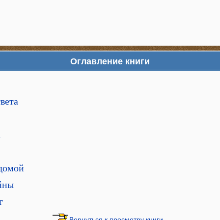
Оглавление книги
твета
а
 домой
йны
г
Вернуться к просмотру книги