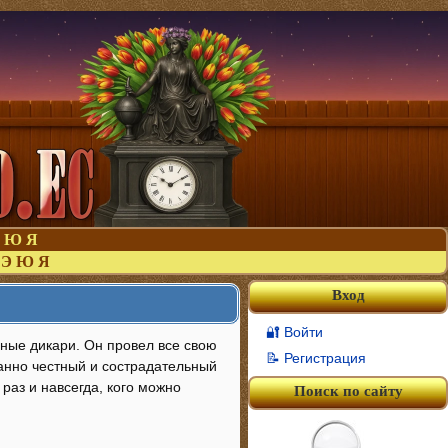
Ю
Я
Э
Ю
Я
Вход
🔐 Войти
чные дикари. Он провел все свою
📝 Регистрация
данно честный и сострадательный
раз и навсегда, кого можно
Поиск по сайту