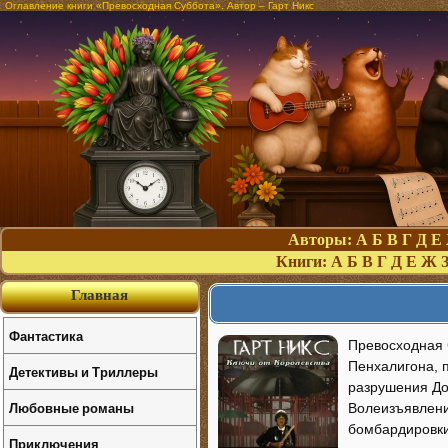
Оглавление книги «Превосходная Суббота». Автор – Гарт Никс
Авторы:
А
Б
В
Г
Д
Е
Книги:
А
Б
В
Г
Д
Е
Ж
Главная
Фантастика
Превосходная 
Пенхалигона, 
Детективы и Триллеры
разрушения Дом
Любовные романы
Волеизъявлени
бомбардировки
Приключения