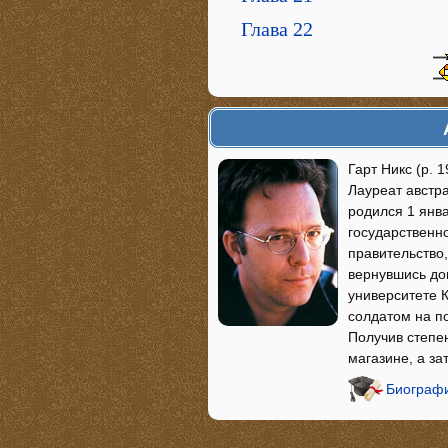
Глава 22
Гарт Никс (р. 
Лауреат австр
родился 1 янва
государственн
правительство,
вернувшись дом
университете 
солдатом на п
Получив степен
магазине, а за
Биографи