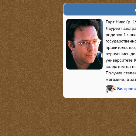
Гарт Никс (р. 
Лауреат австр
родился 1 янва
государственн
правительство,
вернувшись дом
университете 
солдатом на п
Получив степен
магазине, а за
Биографи