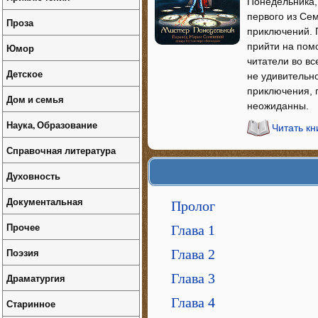
Понедельника,
первого из Се
Проза
приключений. П
прийти на пом
Юмор
читатели во вс
Детское
не удивительно
приключения, 
Дом и семья
неожиданны.
Наука, Образование
Читать к
Справочная литература
Духовность
Документальная
Пролог
Прочее
Глава 1
Поэзия
Глава 2
Глава 3
Драматургия
Глава 4
Старинное