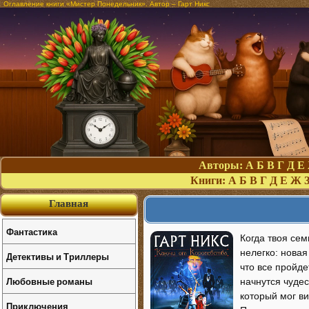
Оглавление книги «Мистер Понедельник». Автор – Гарт Никс
Авторы:
А
Б
В
Г
Д
Е
Книги:
А
Б
В
Г
Д
Е
Ж
Главная
Фантастика
Когда твоя сем
нелегко: новая
Детективы и Триллеры
что все пройде
Любовные романы
начнутся чудес
который мог ви
Приключения