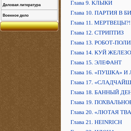
Глава 9. КЛЫКИ
Деловая литература
Глава 10. ПАРТИЯ В Б
Военное дело
Глава 11. МЕРТВЕЦЫ?!
Глава 12. СТРИПТИЗ
Глава 13. РОБОТ-ПО
Глава 14. КУЙ ЖЕЛЕЗО
Глава 15. ЭЛЕФАНТ
Глава 16. «ПУШКА» И
Глава 17. «СЛАДЧАЙ
Глава 18. БАННЫЙ ДЕ
Глава 19. ПОХВАЛЬ
Глава 20. «ЛЮТАЯ ТВ
Глава 21. HEINRICH