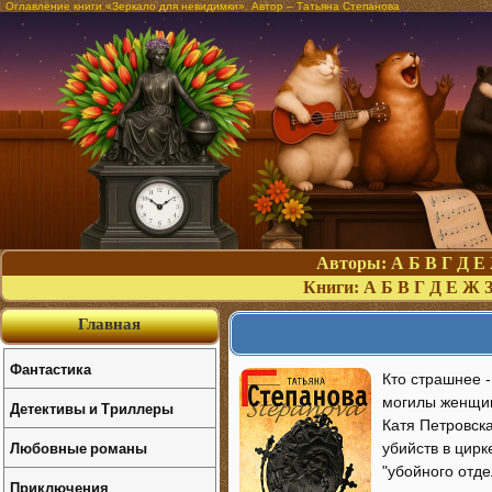
Оглавление книги «Зеркало для невидимки». Автор – Татьяна Степанова
Авторы:
А
Б
В
Г
Д
Е
Книги:
А
Б
В
Г
Д
Е
Ж
Главная
Фантастика
Кто страшнее 
могилы женщин
Детективы и Триллеры
Катя Петровск
Любовные романы
убийств в цир
"убойного отд
Приключения