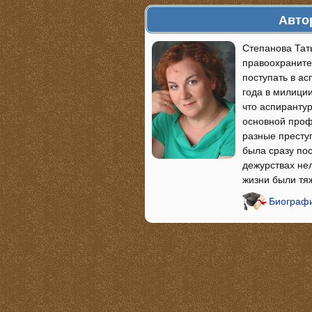
Авто
Степанова Тат
правоохраните
поступать в ас
года в милиции
что аспирантур
основной проф
разные престу
была сразу пос
дежурствах нел
жизни были тя
Биографи