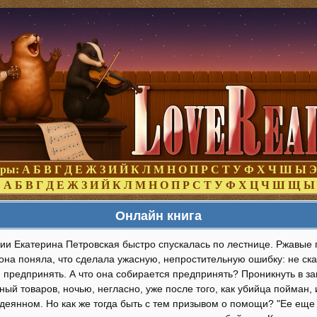
оры:
А
Б
В
Г
Д
Е
Ж
З
И
Й
К
Л
М
Н
О
П
Р
С
Т
У
Ф
Х
Ч
Ш
Ы
Э
:
А
Б
В
Г
Д
Е
Ж
З
И
Й
К
Л
М
Н
О
П
Р
С
Т
У
Ф
Х
Ц
Ч
Ш
Щ
Ы
Онлайн книга
ии Екатерина Петровская быстро спускалась по лестнице. Ржавые п
она поняла, что сделала ужасную, непростительную ошибку: не ска
я предпринять. А что она собирается предпринять? Проникнуть в з
ный товаров, ночью, негласно, уже после того, как убийца пойман,
деянном. Но как же тогда быть с тем призывом о помощи? "Ее еще