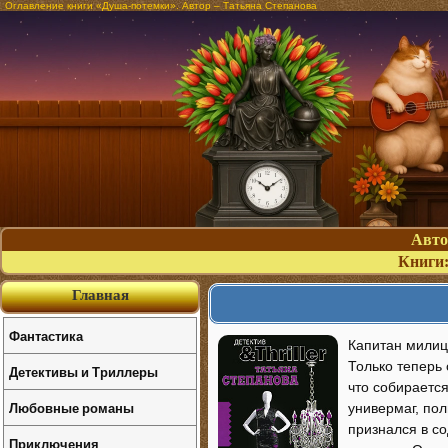
Оглавление книги «Душа-потемки». Автор – Татьяна Степанова
Авт
Книги
Главная
Фантастика
Капитан милиц
Только теперь 
Детективы и Триллеры
что собираетс
Любовные романы
универмаг, пол
признался в со
Приключения