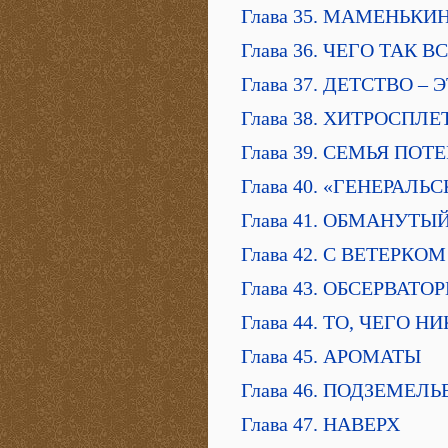
Глава 35. МАМЕНЬКИ
Глава 36. ЧЕГО ТАК В
Глава 37. ДЕТСТВО –
Глава 38. ХИТРОСПЛ
Глава 39. СЕМЬЯ ПО
Глава 40. «ГЕНЕРАЛЬ
Глава 41. ОБМАНУТ
Глава 42. С ВЕТЕРКОМ
Глава 43. ОБСЕРВАТ
Глава 44. ТО, ЧЕГО 
Глава 45. АРОМАТЫ
Глава 46. ПОДЗЕМЕЛЬ
Глава 47. НАВЕРХ