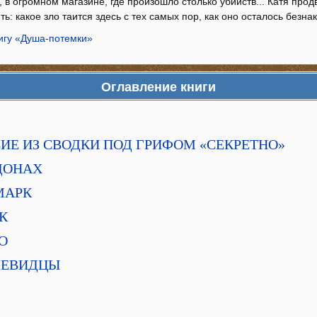
 в огромном магазине, где произошло столько убийств... Катя прод
ь: какое зло таится здесь с тех самых пор, как оно осталось безн
нигу «Душа-потемки»
Оглавление книги
ТВИЕ ИЗ СВОДКИ ПОД ГРИФОМ «СЕКРЕТНО»
ИДОНАХ
 МАРК
АК
РО
ОЧЕВИДЦЫ