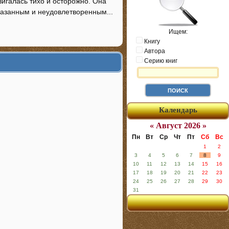
вигалась тихо и осторожно. Она
аказанным и неудовлетворенным...
Ищем:
Книгу
Автора
Серию книг
Календарь
« Август 2026 »
Пн
Вт
Ср
Чт
Пт
Сб
Вс
1
2
3
4
5
6
7
8
9
10
11
12
13
14
15
16
17
18
19
20
21
22
23
24
25
26
27
28
29
30
31