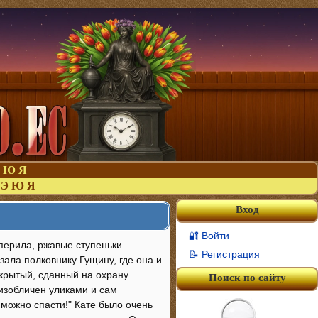
Ю
Я
Э
Ю
Я
Вход
🔐 Войти
ерила, ржавые ступеньки...
📝 Регистрация
зала полковнику Гущину, где она и
акрытый, сданный на охрану
Поиск по сайту
 изобличен уликами и сам
 можно спасти!" Кате было очень