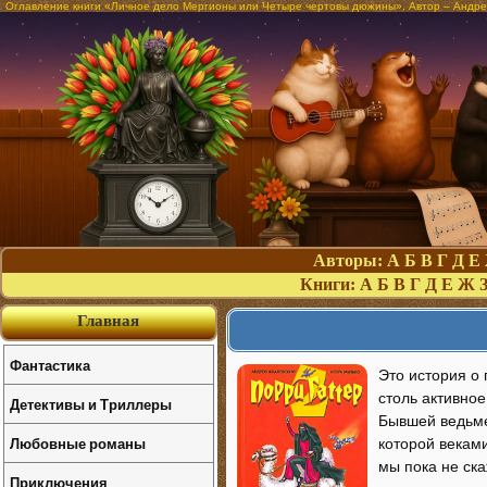
Оглавление книги «Личное дело Мергионы или Четыре чертовы дюжины». Автор – Андре
Авторы:
А
Б
В
Г
Д
Е
Книги:
А
Б
В
Г
Д
Е
Ж
Главная
Фантастика
Это история о
столь активное
Детективы и Триллеры
Бывшей ведьме
Любовные романы
которой векам
мы пока не ска
Приключения