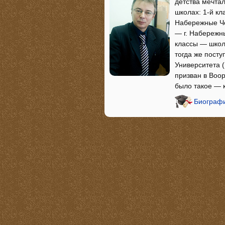
детства мечтал
школах: 1-й кл
Набережные Че
— г. Набережн
классы — школа
тогда же посту
Университета (
призван в Воор
было такое — к
Биографи