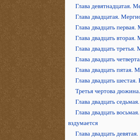
Глава девятнадцатая. М
Глава двадцатая. Мерги
Глава двадцать первая.
Глава двадцать вторая.
Глава двадцать третья.
Глава двадцать четверт
Глава двадцать пятая. 
Глава двадцать шестая. 
Третья чертова дюжина
Глава двадцать седьмая
Глава двадцать восьмая
вздумается
Глава двадцать девятая.