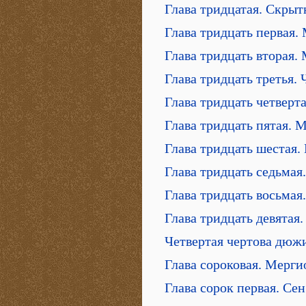
Глава тридцатая. Скры
Глава тридцать первая.
Глава тридцать вторая.
Глава тридцать третья.
Глава тридцать четверт
Глава тридцать пятая. 
Глава тридцать шестая.
Глава тридцать седьмая
Глава тридцать восьмая
Глава тридцать девятая
Четвертая чертова дюжи
Глава сороковая. Мерги
Глава сорок первая. Сен