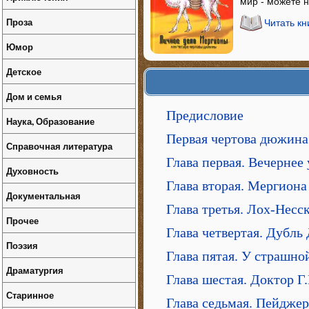
мир - можете н
Проза
Читать к
Юмор
Детское
Дом и семья
Предисловие
Наука, Образование
Первая чертова дюжина
Справочная литература
Глава первая. Вечернее
Духовность
Глава вторая. Мергиона
Документальная
Глава третья. Лох-Нес
Прочее
Глава четвертая. Дубль
Поэзия
Глава пятая. У страшно
Драматургия
Глава шестая. Доктор Г.
Старинное
Глава седьмая. Пейджер