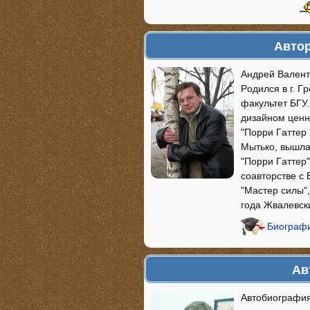
Автор
Андрей Валенти
Poдилcя в г. Г
фaкyльтeт БГУ
дизaйнoм цeнн
"Пoppи Гaттep
Mытькo, вышлa 
"Пoppи Гaттep
coaвтopcтвe c 
"Macтep cилы",
гoдa Жвaлeвcк
Биографи
Ав
Автобиография