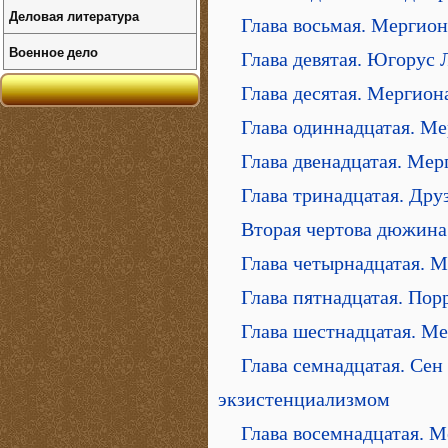
Деловая литература
Глава восьмая. Мергион
Военное дело
Глава девятая. Югорус
Глава десятая. Мергион
Глава одиннадцатая. М
Глава двенадцатая. Мер
Глава тринадцатая. Дру
Вторая чертова дюжина
Глава четырнадцатая. М
Глава пятнадцатая. Пор
Глава шестнадцатая. Ме
Глава семнадцатая. Се
экзистенциализмом
Глава восемнадцатая. 