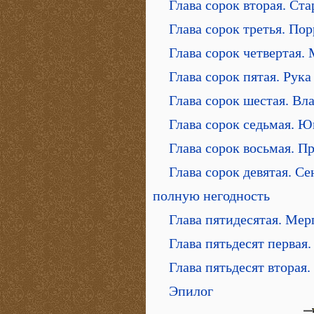
Глава сорок вторая. Ста
Глава сорок третья. Пор
Глава сорок четвертая.
Глава сорок пятая. Ру
Глава сорок шестая. Вл
Глава сорок седьмая. 
Глава сорок восьмая. 
Глава сорок девятая. С
полную негодность
Глава пятидесятая. Мер
Глава пятьдесят первая
Глава пятьдесят вторая
Эпилог