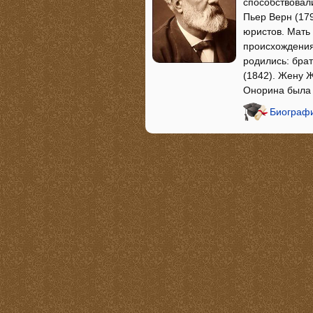
способствовал
Пьер Верн (17
юристов. Мать
происхождения
родились: брат
(1842). Жену 
Онорина была 
Биограф