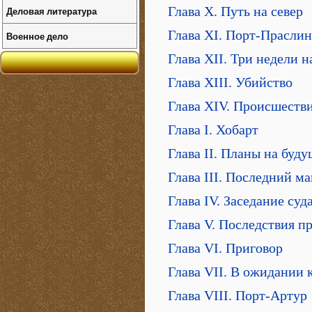
Глава X. Путь на север
Деловая литература
Глава XI. Порт-Праслин
Военное дело
Глава XII. Три недели н
Глава XIII. Убийство
Глава XIV. Происшеств
Глава I. Хобарт
Глава II. Планы на буду
Глава III. Последний м
Глава IV. Заседание суд
Глава V. Последствия п
Глава VI. Приговор
Глава VII. В ожидании 
Глава VIII. Порт-Артур