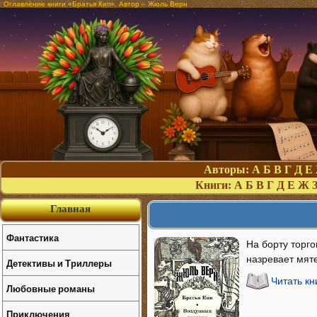
Оглавление книги «Братья Кип». Автор – Жюль Верн
Авторы:
А
Б
В
Г
Д
Е
Книги:
А
Б
В
Г
Д
Е
Ж
Главная
Фантастика
На борту торг
назревает мя
Детективы и Триллеры
Читать кн
Любовные романы
Приключения