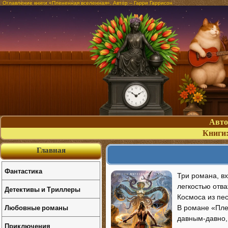
Оглавление книги «Плененная вселенная». Автор – Гарри Гаррисон
Авт
Книги
Главная
Фантастика
Три романа, в
легкостью отв
Детективы и Триллеры
Космоса из пес
Любовные романы
В романе «Пле
давным-давно,
Приключения