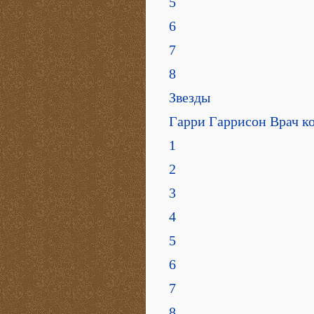
5
6
7
8
Звезды
Гарри Гаррисон Врач к
1
2
3
4
5
6
7
8