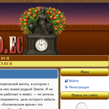
Ю
Я
Э
Ю
Я
Вход
🔐 Войти
ловеческой мечты, в котором с
📝 Регистрация
на них знамя родной Земли. И не
ем работает и живет, — не ангелы.
Поиск по сайту
сперимента, цель которого забыта
В «Космическом враче» это