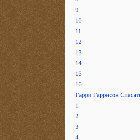
9
10
11
12
13
14
15
16
Гарри Гаррисон Спасат
1
2
3
4