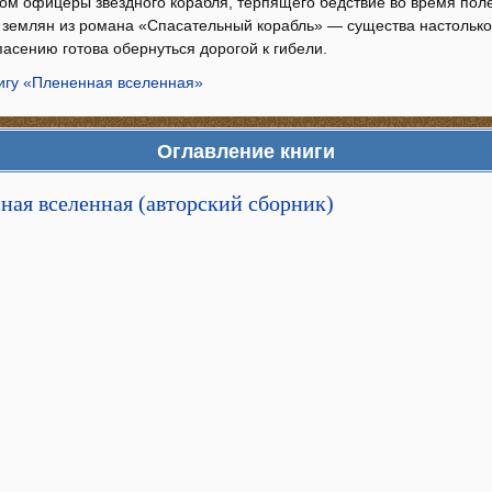
ом офицеры звездного корабля, терпящего бедствие во время полет
 землян из романа «Спасательный корабль» — существа настолько 
асению готова обернуться дорогой к гибели.
нигу «Плененная вселенная»
Оглавление книги
ная вселенная (авторский сборник)