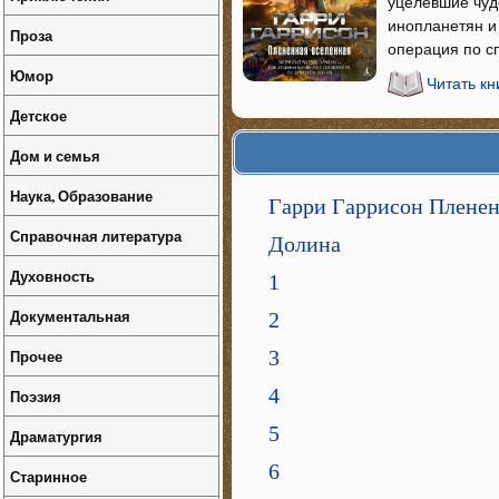
уцелевшие чуд
инопланетян и
Проза
операция по сп
Юмор
Читать к
Детское
Дом и семья
Наука, Образование
Гарри Гаррисон Пленен
Справочная литература
Долина
Духовность
1
Документальная
2
Прочее
3
4
Поэзия
5
Драматургия
6
Старинное