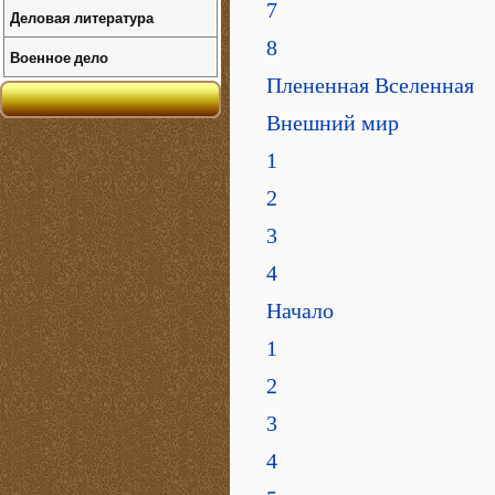
7
Деловая литература
8
Военное дело
Плененная Вселенная
Внешний мир
1
2
3
4
Начало
1
2
3
4