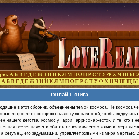
оры:
А
Б
В
Г
Д
Е
Ж
З
И
Й
К
Л
М
Н
О
П
Р
С
Т
У
Ф
Х
Ч
Ш
Ы
Э
:
А
Б
В
Г
Д
Е
Ж
З
И
Й
К
Л
М
Н
О
П
Р
С
Т
У
Ф
Х
Ц
Ч
Ш
Щ
Ы
Онлайн книга
ходящие в этот сборник, объединены темой космоса. Не космоса че
ажные астронавты покоряют планету за планетой, чтобы водрузить 
ен нашего детства. Космос у Гарри Гаррисона жесток. И те, кто в н
ненная вселенная» это обитатели космического ковчега, жертвы эк
 а безумец, его задумавший, управляет живыми из мира мертвых. 