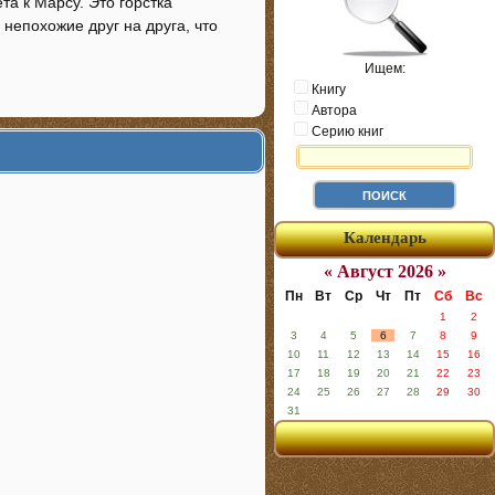
а к Марсу. Это горстка
непохожие друг на друга, что
Ищем:
Книгу
Автора
Серию книг
Календарь
« Август 2026 »
Пн
Вт
Ср
Чт
Пт
Сб
Вс
1
2
3
4
5
6
7
8
9
10
11
12
13
14
15
16
17
18
19
20
21
22
23
24
25
26
27
28
29
30
31