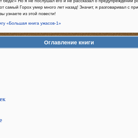
т беда!» Но я не послушал его и не рассказал о предупреждении 
от самый Горох умер много лет назад! Значит, я разговаривал с п
ы узнаете из этой повести!
игу «Большая книга ужасов-1»
Оглавление книги
ек
е