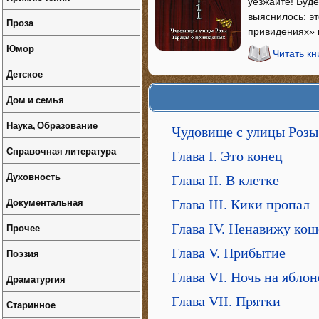
уезжайте! Буде
выяснилось: эт
Проза
привидениях» в
Юмор
Читать кн
Детское
Дом и семья
Наука, Образование
Чудовище с улицы Розы
Справочная литература
Глава I. Это конец
Духовность
Глава II. В клетке
Документальная
Глава III. Кики пропал
Прочее
Глава IV. Ненавижу кош
Глава V. Прибытие
Поэзия
Глава VI. Ночь на яблон
Драматургия
Глава VII. Прятки
Старинное