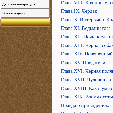
Глава VIII. К вопросу о
Деловая литература
Глава IX. Чердак
Военное дело
Глава X. Интервью с К
Глава XI. Ведьмин глаз
Глава XII. Ночь после 
Глава XIII. Черная соба
Глава XIV. Повешенный
Глава XV. Предатели
Глава XVI. Черная поля
Глава XVII. Чудовище с
Глава XVIII. Как я умер
Глава XIX. Время охоты
Правда о привидениях