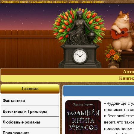
Оглавление книги «Большая книга ужасов-1». Автор – Эдуард Веркин
Авт
Книги
Главная
Фантастика
«Чудовище с у
проникают в с
Детективы и Триллеры
в беспокойстве
Любовные романы
верит, что так
приведениях» 
Приключения