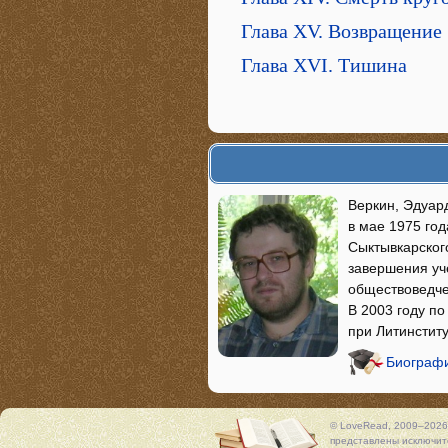
Глава XV. Возвращение
Глава XVI. Тишина
Веркин, Эдуар
в мае 1975 год
Сыктывкарского
завершения уч
обществоведче
В 2003 году п
при Литинститу
Биографи
© LoveRead, 2009–2026
представлены исключите