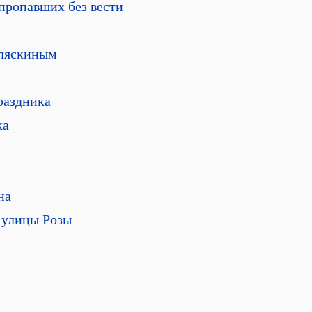
 пропавших без вести
оляскиным
праздника
ка
на
 улицы Розы