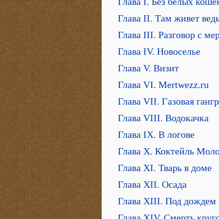
Глава I. Без белых коше
Глава II. Там живет вед
Глава III. Разговор с м
Глава IV. Новоселье
Глава V. Визит
Глава VI. Mertwezz.ru
Глава VII. Газовая ганг
Глава VIII. Водокачка
Глава IX. В логове
Глава X. Коктейль Мол
Глава XI. Тварь в доме
Глава XII. Осада
Глава XIII. Под дождем
Глава XIV. Смерть круг