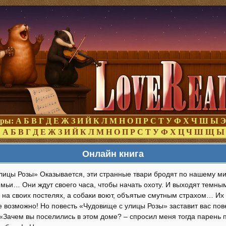
оры:
А
Б
В
Г
Д
Е
Ж
З
И
Й
К
Л
М
Н
О
П
Р
С
Т
У
Ф
Х
Ч
Ш
Ы
Э
:
А
Б
В
Г
Д
Е
Ж
З
И
Й
К
Л
М
Н
О
П
Р
С
Т
У
Ф
Х
Ц
Ч
Ш
Щ
Ы
Онлайн книга
лицы Розы» Оказывается, эти странные твари бродят по нашему ми
емьи… Они ждут своего часа, чтобы начать охоту. И выходят темны
 на своих постелях, а собаки воют, объятые смутным страхом… Их 
ое возможно! Но повесть «Чудовище с улицы Розы» заставит вас пов
«Зачем вы поселились в этом доме? – спросил меня тогда парень 