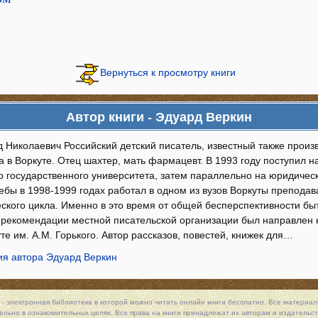
Вернуться к просмотру книги
Автор книги - Эдуард Веркин
д Николаевич Российский детский писатель, известный также произ
а в Воркуте. Отец шахтер, мать фармацевт. В 1993 году поступил н
 государственного университета, затем параллельно на юридическ
ебы в 1998-1999 годах работал в одном из вузов Воркуты препода
ского цикла. Именно в это время от общей бесперспективности бы
о рекомендации местной писательской организации был направлен
те им. А.М. Горького. Автор рассказов, повестей, книжек для…
я автора Эдуард Веркин
 - электронная библиотека в которой можно
читать онлайн книги
бесплатно. Все материалы
льно в ознакомительных целях. Все права на книги принадлежат их авторам и издательст