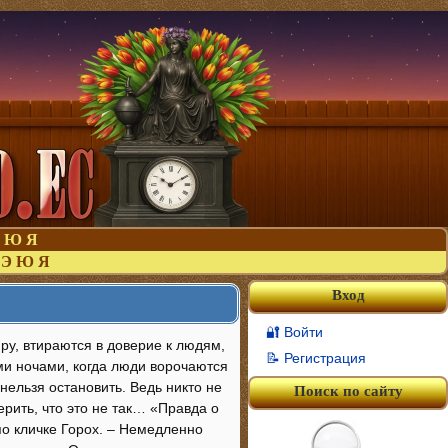
Ю
Я
Э
Ю
Я
Вход
🔐 Войти
ру, втираются в доверие к людям,
📝 Регистрация
ми ночами, когда люди ворочаются
нельзя остановить. Ведь никто не
Поиск по сайту
ерить, что это не так… «Правда о
по кличке Горох. – Немедленно