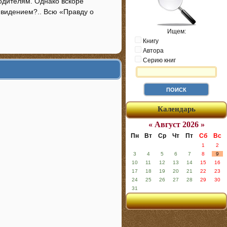
родителям. Однако вскоре
ривидением?.. Всю «Правду о
Ищем:
Книгу
Автора
Серию книг
Календарь
« Август 2026 »
Пн
Вт
Ср
Чт
Пт
Сб
Вс
1
2
3
4
5
6
7
8
9
10
11
12
13
14
15
16
17
18
19
20
21
22
23
24
25
26
27
28
29
30
31