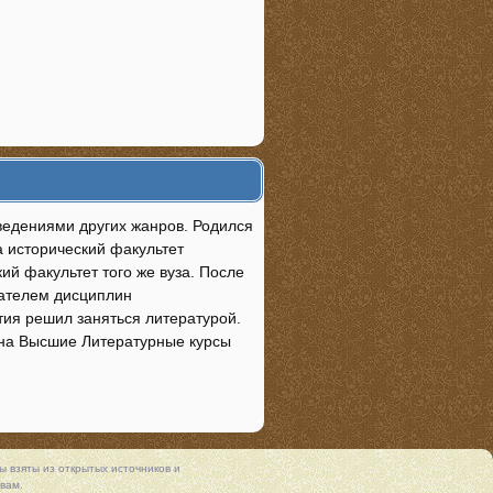
ведениями других жанров. Родился
а исторический факультет
ий факультет того же вуза. После
вателем дисциплин
тия решил заняться литературой.
 на Высшие Литературные курсы
 взяты из открытых источников и
вам.