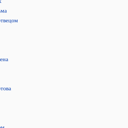
к
ьма
ертвецом
рена
отова
ом