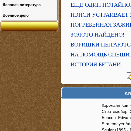
ЕЩЕ ОДИН ПОТАЙНО
Деловая литература
НЭНСИ УСТРАИВАЕТ 
Военное дело
ПОГРЕБЕННАЯ ЗАЖИ
ЗОЛОТО НАЙДЕНО!
ВОРИШКИ ПЫТАЮТС
НА ПОМОЩЬ СПЕШИ
ИСТОРИЯ БЕТАНИ
Ав
Кэролайн Кин 
Стратемейер, 
Бенсон. Edward
Stratemeyer Ad
Squier (1895 - 