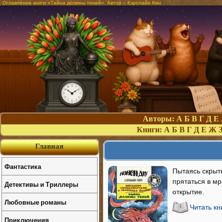
Оглавление книги «Тайна долины теней». Автор – Кэролайн Кин
Авторы:
А
Б
В
Г
Д
Е
Книги:
А
Б
В
Г
Д
Е
Ж
Главная
Фантастика
Пытаясь скрыт
прятаться в м
Детективы и Триллеры
открытие.
Любовные романы
Читать кн
Приключения