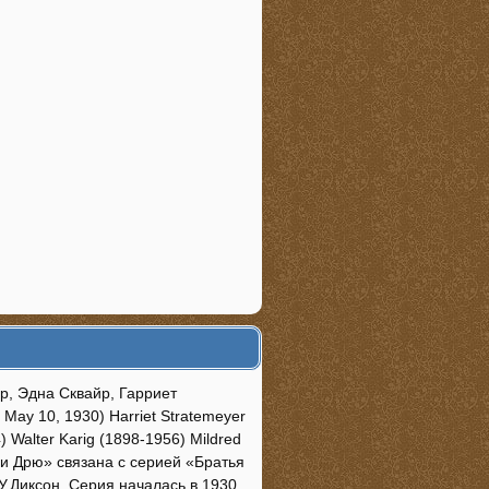
р, Эдна Сквайр, Гарриет
May 10, 1930) Harriet Stratemeyer
 Walter Karig (1898-1956) Mildred
нси Дрю» связана с серией «Братья
У.Диксон. Серия началась в 1930