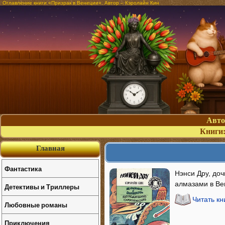
Оглавление книги «Призрак в Венеции». Автор – Кэролайн Кин
Авт
Книги
Главная
Фантастика
Нэнси Дру, доч
алмазами в Ве
Детективы и Триллеры
Читать кн
Любовные романы
Приключения