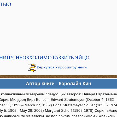
СТЬЮ
НИЦУ, НЕОБХОДИМО РАЗБИТЬ ЯЙЦО
Вернуться к просмотру книги
Автор книги - Кэролайн Кин
- коллективный псевдоним следующих авторов: Эдвард Стратемейе
ариг, Милдред Вирт Бенсон. Edward Stratemeyer (October 4, 1862 – 
r 11, 1892 – March 27, 1982) Edna Stratemeyer Squier (1895 - 1974)
uly 5, 1905 - May 28, 2002) Margaret Scherf (1908-1979) Серия «Нэ
ую написали те же авторы, но под другим псевдонимом - Франклин 