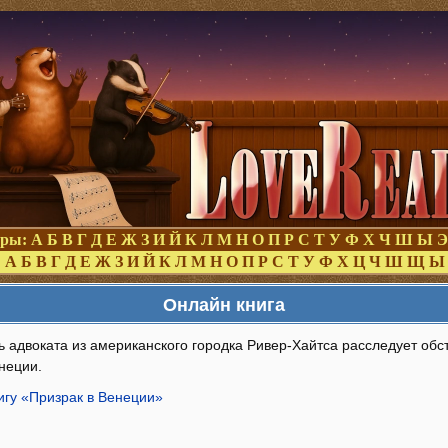
оры:
А
Б
В
Г
Д
Е
Ж
З
И
Й
К
Л
М
Н
О
П
Р
С
Т
У
Ф
Х
Ч
Ш
Ы
Э
:
А
Б
В
Г
Д
Е
Ж
З
И
Й
К
Л
М
Н
О
П
Р
С
Т
У
Ф
Х
Ц
Ч
Ш
Щ
Ы
Онлайн книга
ь адвоката из американского городка Ривер-Хайтса расследует обс
неции.
игу «Призрак в Венеции»