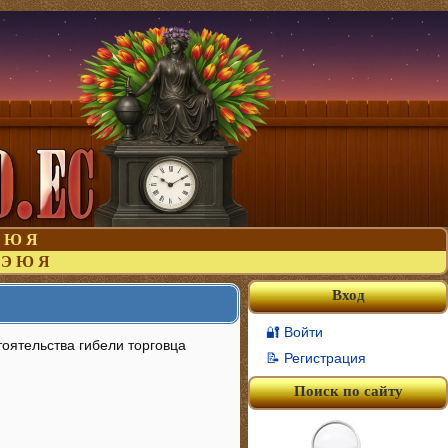
Ю
Я
Э
Ю
Я
Вход
🔐 Войти
тоятельства гибели торговца
📝 Регистрация
Поиск по сайту