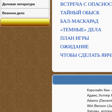
ВСТРЕЧА С ОПАСНО
Деловая литература
ТАЙНЫЙ ОБЫСК
Военное дело
БАЛ-МАСКАРАД
«ТЕМНЫЕ» ДЕЛА
ПЛАН ИГРЫ
ОЖИДАНИЕ
ЧТОБЫ СДЕЛАТЬ ЯИЧ
Кэролайн Кин 
Адамс,Уолтер К
Adams (Decembe
Wirt Benson (J
Харди», котор