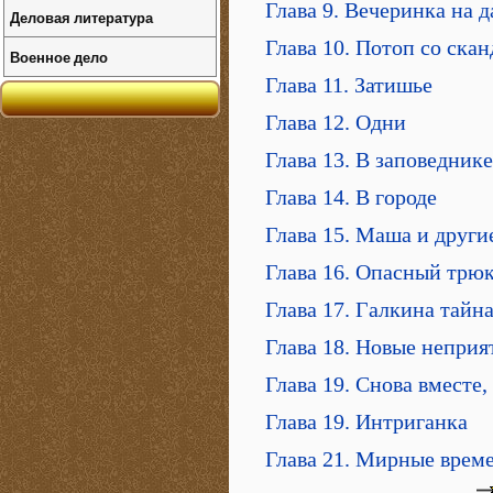
Глава 9. Вечеринка на д
Деловая литература
Глава 10. Потоп со ска
Военное дело
Глава 11. Затишье
Глава 12. Одни
Глава 13. В заповеднике
Глава 14. В городе
Глава 15. Маша и други
Глава 16. Опасный трюк
Глава 17. Галкина тайн
Глава 18. Новые неприя
Глава 19. Снова вместе
Глава 19. Интриганка
Глава 21. Мирные врем