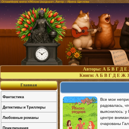
Оглавление книги «Яблоко раздора». Автор – Ирина Щеглова
Авторы:
А
Б
В
Г
Д
Е
Книги:
А
Б
В
Г
Д
Е
Ж
Главная
Фантастика
Все мои неприя
радовалась, чт
Детективы и Триллеры
выяснилось: у 
Любовные романы
центре вниман
очарованы Галк
Приключения