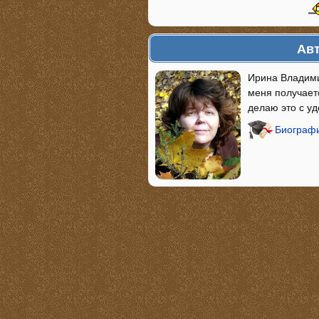
Авт
Ирина Владими
меня получаетс
делаю это с у
Биографи