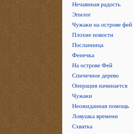
Нечаянная радость
Эпилог
Чужаки на острове фей
Плохие новости
Посланница
Фенечка
На острове Фей
Спичечное дерево
Операция начинается
Чужаки
Неожиданная помощь
Ловушка времени
Схватка