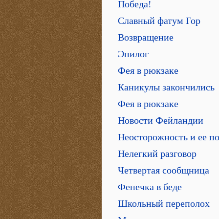
Победа!
Славный фатум Гор
Возвращение
Эпилог
Фея в рюкзаке
Каникулы закончились
Фея в рюкзаке
Новости Фейландии
Неосторожность и ее п
Нелегкий разговор
Четвертая сообщница
Фенечка в беде
Школьный переполох