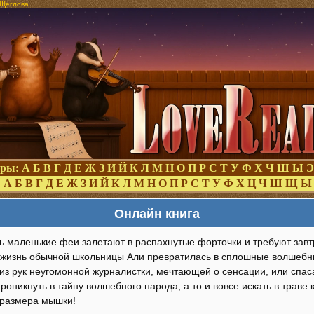
 Щеглова
оры:
А
Б
В
Г
Д
Е
Ж
З
И
Й
К
Л
М
Н
О
П
Р
С
Т
У
Ф
Х
Ч
Ш
Ы
Э
:
А
Б
В
Г
Д
Е
Ж
З
И
Й
К
Л
М
Н
О
П
Р
С
Т
У
Ф
Х
Ц
Ч
Ш
Щ
Ы
Онлайн книга
ь маленькие феи залетают в распахнутые форточки и требуют завт
 жизнь обычной школьницы Али превратилась в сплошные волшебн
из рук неугомонной журналистки, мечтающей о сенсации, или спас
оникнуть в тайну волшебного народа, а то и вовсе искать в траве 
 размера мышки!