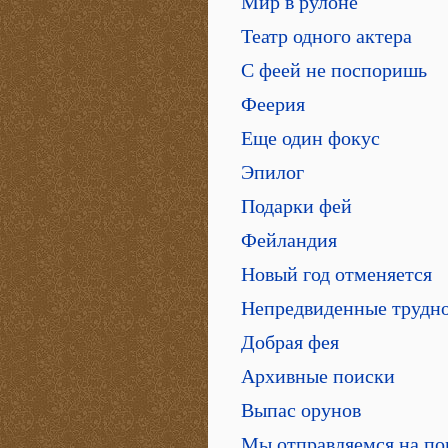
Мир в рулоне
Театр одного актера
С феей не поспоришь
Феерия
Еще один фокус
Эпилог
Подарки фей
Фейландия
Новый год отменяется
Непредвиденные трудн
Добрая фея
Архивные поиски
Выпас орунов
Мы отправляемся на по