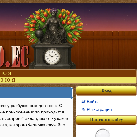
Ю
Я
Э
Ю
Я
Вход
🔐 Войти
рак у разбуженных девчонок! С
📝 Регистрация
ые приключения: то приходится
ать остров Фейландию от чужаков,
Поиск по сайту
кота, которого Фенечка случайно