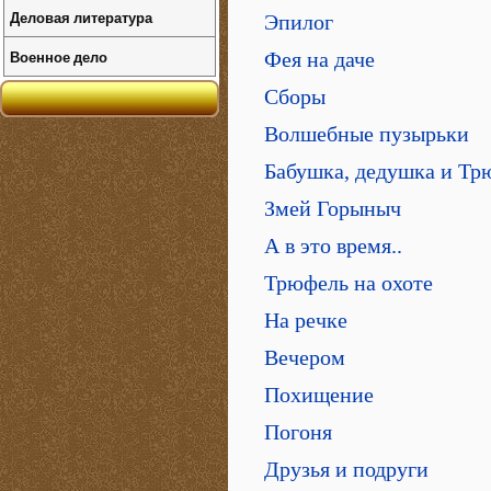
Деловая литература
Эпилог
Военное дело
Фея на даче
Сборы
Волшебные пузырьки
Бабушка, дедушка и Тр
Змей Горыныч
А в это время..
Трюфель на охоте
На речке
Вечером
Похищение
Погоня
Друзья и подруги