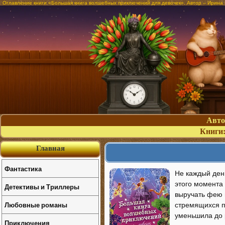
Оглавление книги «Большая книга волшебных приключений для девочек». Автор – Ирина
Авт
Книги
Главная
Фантастика
Не каждый ден
этого момента
Детективы и Триллеры
выручать фею 
Любовные романы
стремящихся пр
уменьшила до
Приключения