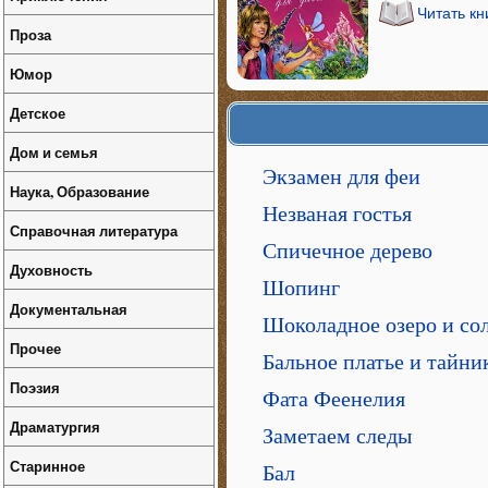
Читать к
Проза
Юмор
Детское
Дом и семья
Экзамен для феи
Наука, Образование
Незваная гостья
Справочная литература
Спичечное дерево
Духовность
Шопинг
Документальная
Шоколадное озеро и со
Прочее
Бальное платье и тайни
Поэзия
Фата Феенелия
Драматургия
Заметаем следы
Старинное
Бал