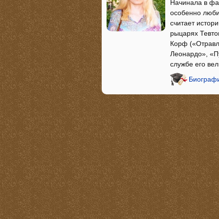
Начинала в фа
особенно люби
считает истор
рыцарях Тевто
Корф («Отравл
Леонардо», «П
службе его ве
Биографи