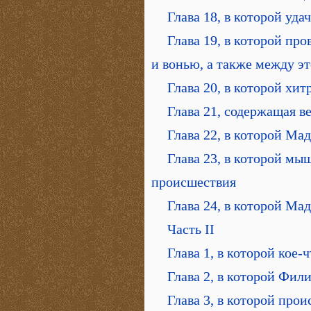
Глава 18, в которой уд
Глава 19, в которой пр
и вонью, а также между э
Глава 20, в которой хит
Глава 21, содержащая в
Глава 22, в которой Ма
Глава 23, в которой м
происшествия
Глава 24, в которой М
Часть II
Глава 1, в которой кое-
Глава 2, в которой Фил
Глава 3, в которой прои