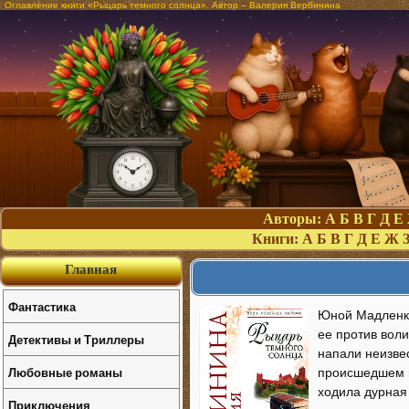
Оглавление книги «Рыцарь темного солнца». Автор – Валерия Вербинина
Авторы:
А
Б
В
Г
Д
Е
Книги:
А
Б
В
Г
Д
Е
Ж
Главная
Фантастика
Юной Мадленке
ее против воли
Детективы и Триллеры
напали неизвес
Любовные романы
происшедшем в
ходила дурная
Приключения