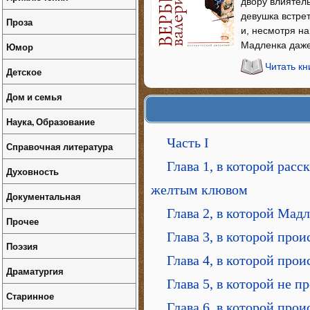
двору влиятель
девушка встре
Проза
и, несмотря на
Мадленка даже 
Юмор
Читать кн
Детское
Дом и семья
Наука, Образование
Часть I
Справочная литература
Глава 1, в которой рас
Духовность
желтым клювом
Документальная
Глава 2, в которой Мадл
Прочее
Глава 3, в которой про
Поэзия
Глава 4, в которой про
Драматургия
Глава 5, в которой не п
Старинное
Глава 6, в которой про