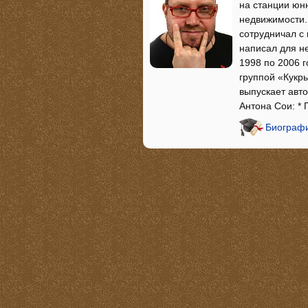
на станции юнн
недвижимости.
сотрудничал с
написал для не
1998 по 2006 
группой «Кукр
выпускает авт
Антона Сои: * 
Биографи