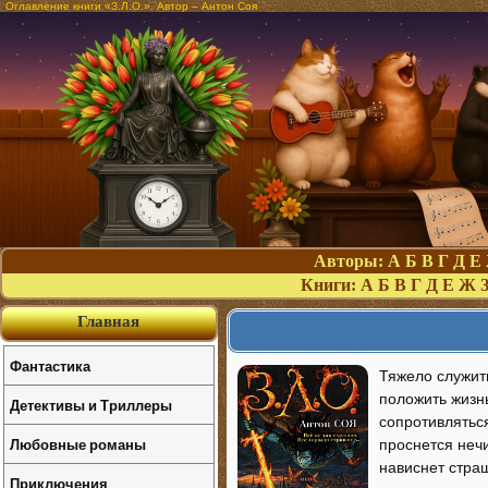
Оглавление книги «З.Л.О.». Автор – Антон Соя
Авторы:
А
Б
В
Г
Д
Е
Книги:
А
Б
В
Г
Д
Е
Ж
Главная
Фантастика
Тяжело служить
положить жизнь
Детективы и Триллеры
сопротивляться
Любовные романы
проснется нечи
нависнет страш
Приключения