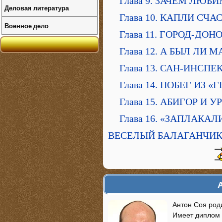
Глава 9. ЗАЧЕМ ЛЮ
Деловая литература
Глава 10. КАПЛИ СЧ
Военное дело
Глава 11. ГОРОД-ДОН
Глава 12. А БЫЛ ЛИ 
Глава 13. САН-ИНСП
Глава 14. ПОБЕГ ИЗ «
Глава 15. АБИГОР И 
Глава 16. «ЗАПЛАКА
ВЕСЕЛЫЙ БАЛАГАНЧИК
Антон Соя роди
Имеет диплом 