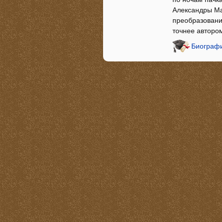
Александры Ма
преобразовани
точнее авторо
Биограф