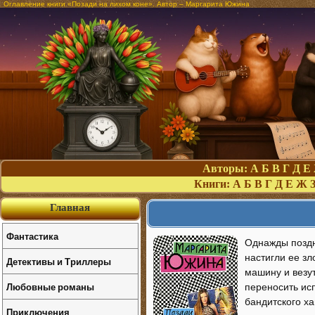
Оглавление книги «Позади на лихом коне». Автор – Маргарита Южина
Авторы:
А
Б
В
Г
Д
Е
Книги:
А
Б
В
Г
Д
Е
Ж
Главная
Фантастика
Однажды поздн
настигли ее з
Детективы и Триллеры
машину и везу
Любовные романы
переносить ис
бандитского ха
Приключения