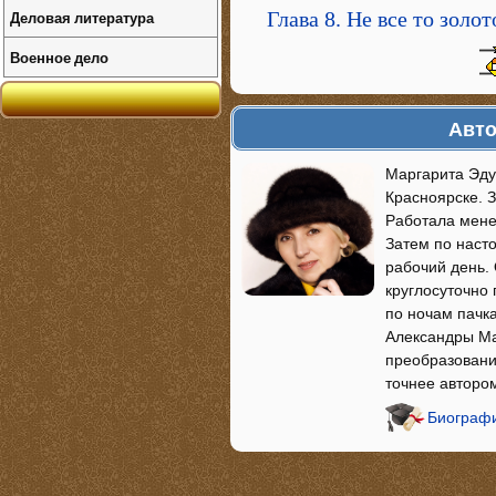
Деловая литература
Глава 8. Не все то золо
Военное дело
Авто
Маргарита Эду
Красноярске. З
Работала мене
Затем по наст
рабочий день.
круглосуточно
по ночам пачк
Александры Ма
преобразовани
точнее авторо
Биограф