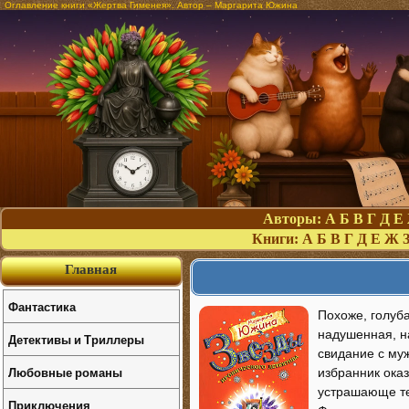
Оглавление книги «Жертва Гименея». Автор – Маргарита Южина
Авторы:
А
Б
В
Г
Д
Е
Книги:
А
Б
В
Г
Д
Е
Ж
Главная
Фантастика
Похоже, голуба
надушенная, н
Детективы и Триллеры
свидание с муж
Любовные романы
избранник оказ
устрашающе те
Приключения