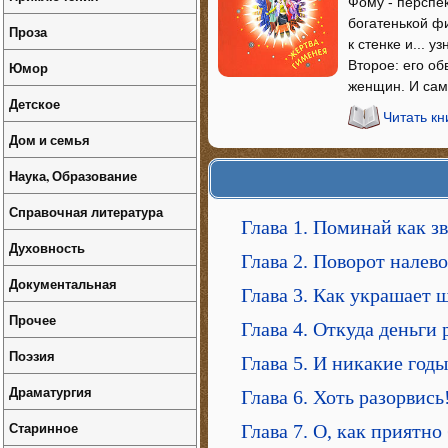
Фому - перспек
богатенькой ф
Проза
к стенке и... 
Второе: его об
Юмор
женщин. И само
Детское
Читать к
Дом и семья
Наука, Образование
Справочная литература
Глава 1. Поминай как з
Духовность
Глава 2. Поворот налев
Документальная
Глава 3. Как украшает 
Прочее
Глава 4. Откуда деньги 
Поэзия
Глава 5. И никакие год
Драматургия
Глава 6. Хоть разорвись
Старинное
Глава 7. О, как приятно