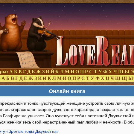
оры:
А
Б
В
Г
Д
Е
Ж
З
И
Й
К
Л
М
Н
О
П
Р
С
Т
У
Ф
Х
Ч
Ш
Ы
Э
:
А
Б
В
Г
Д
Е
Ж
З
И
Й
К
Л
М
Н
О
П
Р
С
Т
У
Ф
Х
Ц
Ч
Ш
Щ
Ы
Онлайн книга
о прекрасной и тонко чувствующей женщине устроить свою личную ж
е если красота ее скорее душевного характера, а возраст как-то 
о Глафира не унывает. Она чувствует себя настоящей Джульеттой 
ься жениха весь свой нерастраченный пыл любви и нежности! В об
нигу «Зрелые годы Джульетты»