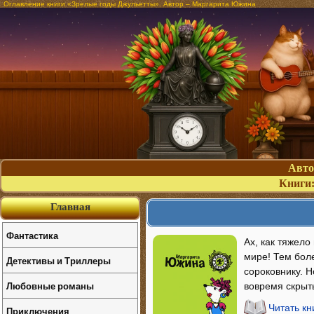
Оглавление книги «Зрелые годы Джульетты». Автор – Маргарита Южина
Авт
Книги
Главная
Фантастика
Ах, как тяжел
мире! Тем боле
Детективы и Триллеры
сороковнику. Н
Любовные романы
вовремя скрыт
Читать к
Приключения