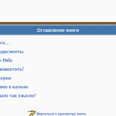
Оглавление книги
рога…
лодисменты
е Рябе
 взвинтить!
керки
шню в капкан
ыло так ужасно!
Вернуться к просмотру книги