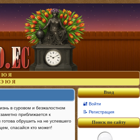
Ю
Я
Э
Ю
Я
Вход
🔐 Войти
изнь в суровом и безжалостном
📝 Регистрация
незаметно приближается к
и готова обрушить на не успевшего
Поиск по сайту
щем, спасайся кто может!