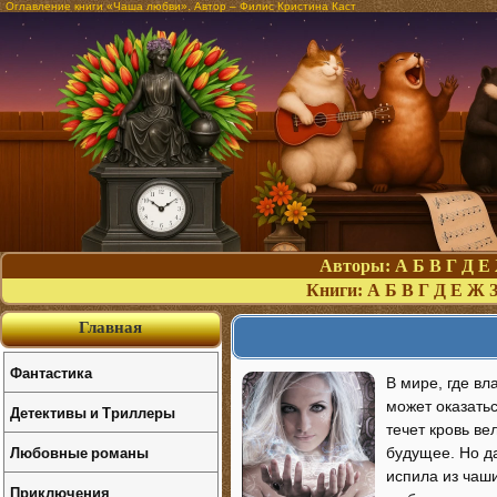
Оглавление книги «Чаша любви». Автор – Филис Кристина Каст
Авторы:
А
Б
В
Г
Д
Е
Книги:
А
Б
В
Г
Д
Е
Ж
Главная
Фантастика
В мире, где в
может оказатьс
Детективы и Триллеры
течет кровь в
Любовные романы
будущее. Но д
испила из чаш
Приключения