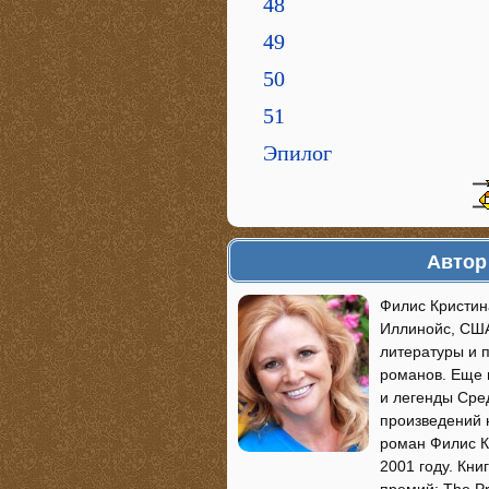
48
49
50
51
Эпилог
Автор
Филис Кристина
Иллинойс, США
литературы и п
романов. Еще 
и легенды Сред
произведений 
роман Филис Ка
2001 году. Кн