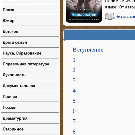
любимым челов
языке! От авто
Проза
Читать к
Юмор
Детское
Дом и семья
Вступление
Наука, Образование
1
Справочная литература
2
Духовность
3
Документальная
4
Прочее
5
Поэзия
6
Драматургия
7
Старинное
8