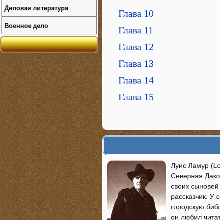
Деловая литература
Глава 10
Военное дело
Глава 11
Глава 12
Глава 13
Глава 14
Глава 15
Луис Ламур (L
Северная Дако
своих сыновей 
рассказчик. У 
городскую библ
он любил читат