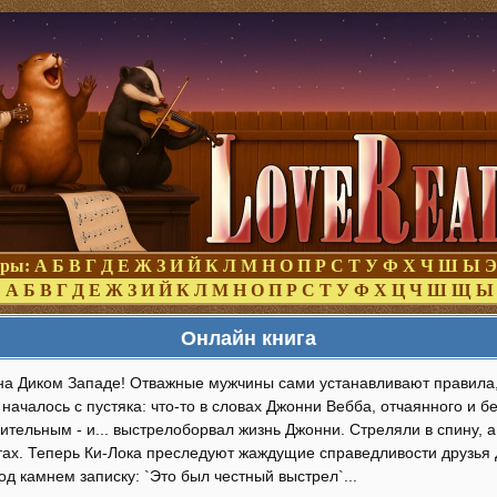
оры:
А
Б
В
Г
Д
Е
Ж
З
И
Й
К
Л
М
Н
О
П
Р
С
Т
У
Ф
Х
Ч
Ш
Ы
Э
:
А
Б
В
Г
Д
Е
Ж
З
И
Й
К
Л
М
Н
О
П
Р
С
Т
У
Ф
Х
Ц
Ч
Ш
Щ
Ы
Онлайн книга
на Диком Западе! Отважные мужчины сами устанавливают правила, 
 началось с пустяка: что-то в словах Джонни Вебба, отчаянного и б
ительным - и... выстрелоборвал жизнь Джонни. Стреляли в спину, 
тах. Теперь Ки-Лока преследуют жаждущие справедливости друзья
д камнем записку: `Это был честный выстрел`...