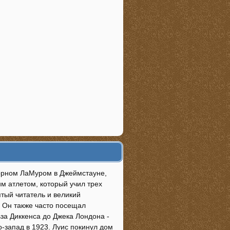
борном ЛаМуром в Джеймстауне,
м атлетом, который учил трех
ятый читатель и великий
. Он также часто посещал
ьза Диккенса до Джека Лондона -
о-запад в 1923. Луис покинул дом