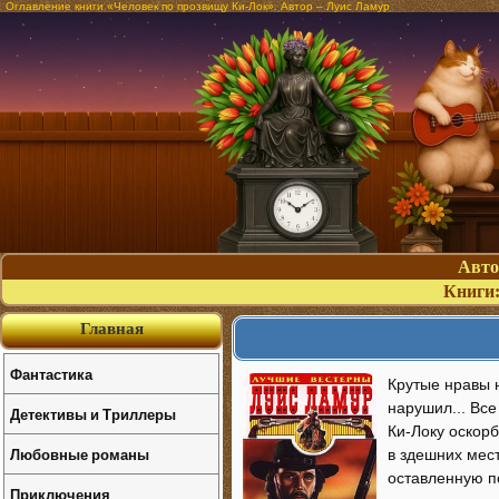
Оглавление книги «Человек по прозвищу Ки-Лок». Автор – Луис Ламур
Авт
Книги
Главная
Фантастика
Крутые нравы 
нарушил... Все
Детективы и Триллеры
Ки-Локу оскорб
Любовные романы
в здешних мес
оставленную по
Приключения