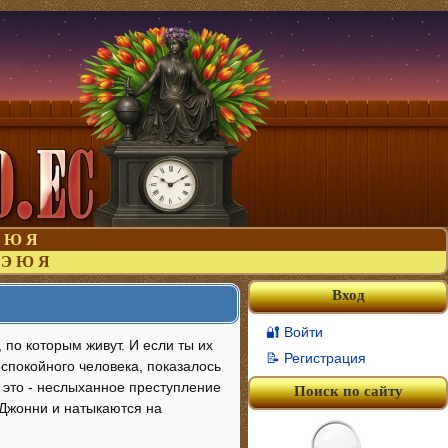
Ю
Я
Э
Ю
Я
Вход
🔐 Войти
по которым живут. И если ты их
📝 Регистрация
еспокойного человека, показалось
а это - неслыханное преступление
Поиск по сайту
 Джонни и натыкаются на