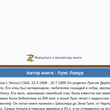
Вернуться к просмотру книги
Автор книги - Луис Ламур
ouis L`Amour) США, 22.3.1908 - 10.7.1988 Он родился Луисом Дар
та. Его отец был ветеринаром, любителем лошадей и собак, крепки
боксу. Его мать, хранившая семейный очаг, была известна как завз
семьи была библиотека из 300 книг, и юный Луис читал с жадностью
иотеку. Он читал книги начиная с Шекспира до Зена Грея, от Чарл
ь. Семья попала в тяжелые времена в 20-х, и он отправился на юг