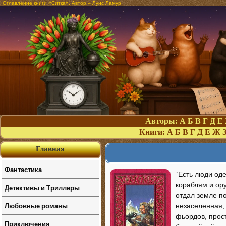
Оглавление книги «Ситка». Автор – Луис Ламур
Авторы:
А
Б
В
Г
Д
Е
Книги:
А
Б
В
Г
Д
Е
Ж
Главная
Фантастика
`Есть люди од
кораблям и ор
Детективы и Триллеры
отдал земле п
Любовные романы
незаселенная, 
фьордов, прос
Приключения