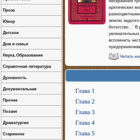
бескрайней ту
арктических мо
Проза
разноцветными
землю задолго 
Юмор
богатство...` 
Детское
увлекательных
вспомнить чис
Дом и семья
предприимчивы
Наука, Образование
Читать кн
Справочная литература
Духовность
Документальная
Глава 1
Прочее
Глава 2
Поэзия
Глава 3
Глава 4
Драматургия
Глава 5
Старинное