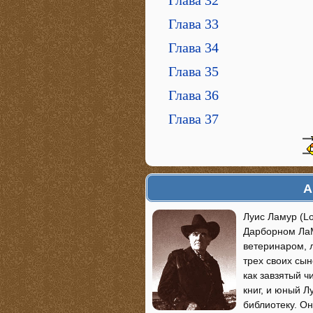
Глава 32
Глава 33
Глава 34
Глава 35
Глава 36
Глава 37
А
Луис Ламур (Lo
Дарборном ЛаМ
ветеринаром, 
трех своих сын
как завзятый ч
книг, и юный Л
библиотеку. Он