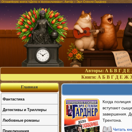
Оглавление книги «Дело о колокольчиках». Автор – Эрл Стенли Гарднер
Авторы:
А
Б
В
Г
Д
Е
Книги:
А
Б
В
Г
Д
Е
Ж
Главная
Фантастика
Когда полиция 
вступают сыщи
Детективы и Триллеры
завершения. Д
Любовные романы
Трентона.
Читать кн
Приключения