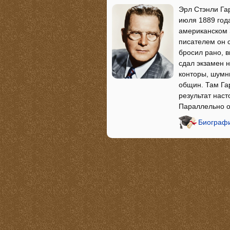
Эрл Стэнли Гар
июля 1889 года
американском З
писателем он 
бросил рано, в
сдал экзамен 
конторы, шумн
общин. Там Гар
результат наст
Параллельно о
Биографи