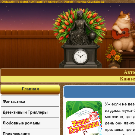
Оглавление книги «Эликсир от глупости». Автор – Ирина Хрусталева
Авт
Книги
Главная
Фантастика
Уж если не вез
из дома мужа-
Детективы и Триллеры
магазина, где
Любовные романы
день они явили
прилавка, где 
Приключения