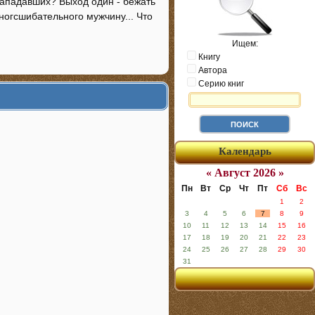
нападавших? Выход один - бежать
сногсшибательного мужчину... Что
Ищем:
Книгу
Автора
Серию книг
Календарь
« Август 2026 »
Пн
Вт
Ср
Чт
Пт
Сб
Вс
1
2
3
4
5
6
7
8
9
10
11
12
13
14
15
16
17
18
19
20
21
22
23
24
25
26
27
28
29
30
31