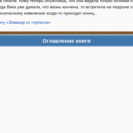
а гибели. Кому теперь объяснишь, что она видела только ботинки 
огда Вика уже думала, что жизнь кончена, то встретила на перроне 
роническому невезению когда-то приходит конец...
игу «Эликсир от глупости»
Оглавление книги