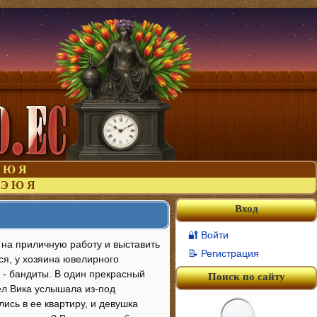
Ю
Я
Э
Ю
Я
Вход
🔐 Войти
я на приличную работу и выставить
📝 Регистрация
ся, у хозяина ювелирного
 - бандиты. В один прекрасный
Поиск по сайту
ел Вика услышала из-под
ись в ее квартиру, и девушка