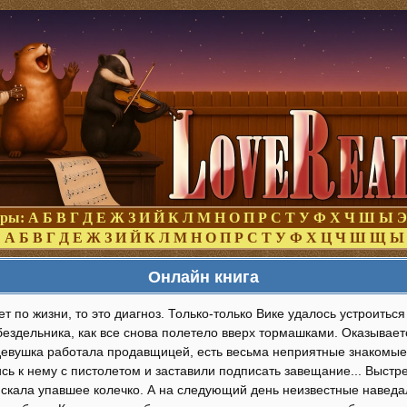
оры:
А
Б
В
Г
Д
Е
Ж
З
И
Й
К
Л
М
Н
О
П
Р
С
Т
У
Ф
Х
Ч
Ш
Ы
Э
:
А
Б
В
Г
Д
Е
Ж
З
И
Й
К
Л
М
Н
О
П
Р
С
Т
У
Ф
Х
Ц
Ч
Ш
Щ
Ы
Онлайн книга
ет по жизни, то это диагноз. Только-только Вике удалось устроитьс
бездельника, как все снова полетело вверх тормашками. Оказывает
 девушка работала продавщицей, есть весьма неприятные знакомые
сь к нему с пистолетом и заставили подписать завещание... Выстр
искала упавшее колечко. А на следующий день неизвестные наведал