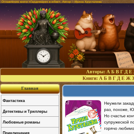
Оглавление книги «Гардемарин в юбке». Автор – Ирина Хрусталева
Авторы:
А
Б
В
Г
Д
Е
Книги:
А
Б
В
Г
Д
Е
Ж
Главная
Фантастика
Неужели закад
раз, похоже, Ю
Детективы и Триллеры
Но счастье ко
Любовные романы
супружеской п
горячо любимо
Приключения