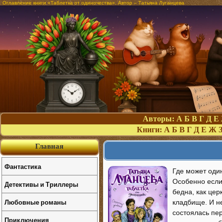
Оглавление книги «Таблетка от одиночества». Автор – Татьяна Луганцева
Авторы:
А
Б
В
Г
Д
Е
Книги:
А
Б
В
Г
Д
Е
Ж
Главная
Фантастика
Где может оди
Особенно если
Детективы и Триллеры
бедна, как це
Любовные романы
кладбище. И н
состоялась пе
Приключения