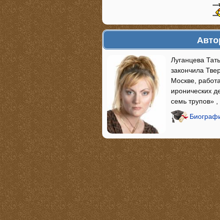
Авто
Луганцева Тать
закончила Тве
Москве, работ
иронических д
семь трупов» ,
Биографи