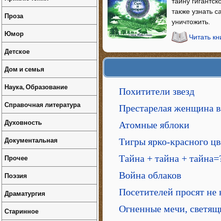
тайну гигантск
также узнать 
Проза
уничтожить.
Юмор
Читать кн
Детское
Дом и семья
Наука, Образование
Похитители звезд
Справочная литература
Престарелая женщина 
Духовность
Атомные яблоки
Документальная
Тигры ярко-красного цв
Прочее
Тайна + тайна + тайна=
Война облаков
Поэзия
Посетителей просят не 
Драматургия
Огненные мечи, светящ
Старинное