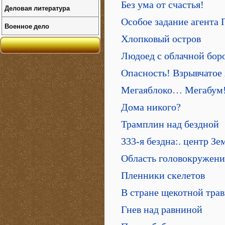
Без ума от счастья!
Деловая литература
Особое задание агента 
Военное дело
Хлопковый остров
Людоед с облачной бор
Опасность! Взрывчатое
Мегаяблоко… Мегабум
Дома никого?
Трамплин над бездной
333-я бездна:. центр Зе
Область головокружени
Пленники скелетов
В стране щекотной тра
Гнев над равниной