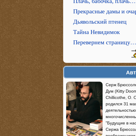
Плачь, бабочка, плачь…
Прекрасные дамы и оча
Дьявольский птенец
Тайна Невидимок
Перевернем страницу
Авт
Серж Брюссоло
Дум (Kitty Doo
Chillicothe, О
родился 31 ма
деятельностью 
многочисленных
"Будущие в на
Сержа Брюссол
воображением и