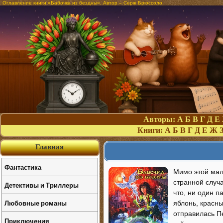
Оглавление книги «Бабочка из бездны». Автор – Серж Брюссоло
Авторы:
А
Б
В
Г
Д
Е
Книги:
А
Б
В
Г
Д
Е
Ж
Главная
Фантастика
Мимо этой мале
странной случа
Детективы и Триллеры
что, ни один п
Любовные романы
яблонь, красны
отправилась Пе
Приключения