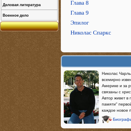
Глава 8
Деловая литература
Глава 9
Военное дело
Эпилог
Николас Спаркс
Николас Чарльз
всемирно изве
Америке и за 
связаны с хри
Автор живет в 
памяти" перво
каждое новое 
Биографи