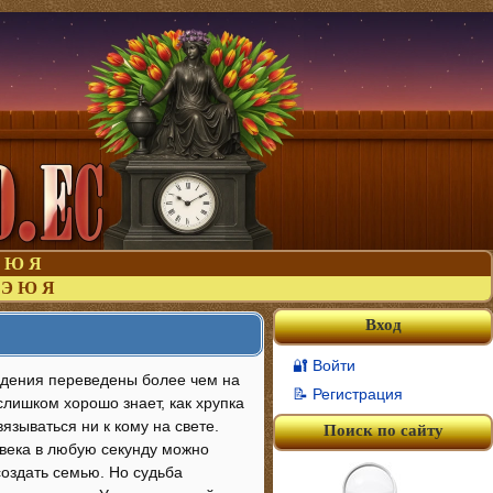
Ю
Я
Э
Ю
Я
Вход
🔐 Войти
ведения переведены более чем на
📝 Регистрация
лишком хорошо знает, как хрупка
язываться ни к кому на свете.
Поиск по сайту
овека в любую секунду можно
оздать семью. Но судьба