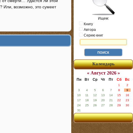
с от смерти… Удастся ли этой
? Или, возможно, это сумеет
Ищем:
Книгу
Автора
Серию книг
Календарь
« Август 2026 »
Пн
Вт
Ср
Чт
Пт
Сб
Вс
1
2
3
4
5
6
7
8
9
10
11
12
13
14
15
16
17
18
19
20
21
22
23
24
25
26
27
28
29
30
31