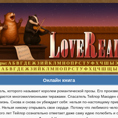
оры:
А
Б
В
Г
Д
Е
Ж
З
И
Й
К
Л
М
Н
О
П
Р
С
Т
У
Ф
Х
Ч
Ш
Ы
Э
:
А
Б
В
Г
Д
Е
Ж
З
И
Й
К
Л
М
Н
О
П
Р
С
Т
У
Ф
Х
Ц
Ч
Ш
Щ
Ы
Онлайн книга
тель, которого называют королем романтической прозы. Его произ
здаются многомиллионными тиражами. Спасатель Тейлор Макэден с
изнь. Снова и снова он убеждает себя: нельзя по-настоящему прив
. Нельзя никому открывать свое сердце. Потому что любимого чел
го лет Тейлор сознательно отметает даже саму идею полюбить и с