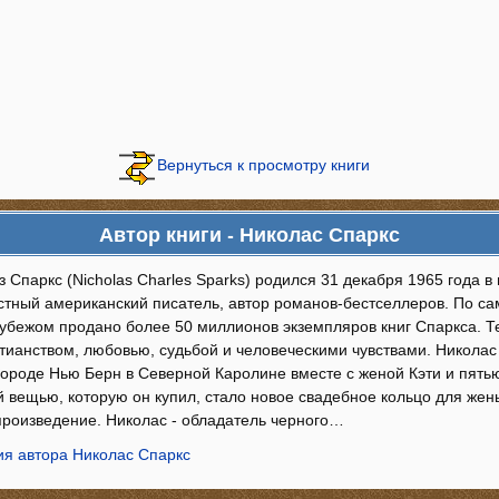
Вернуться к просмотру книги
Автор книги - Николас Спаркс
 Спаркс (Nicholas Charles Sparks) родился 31 декабря 1965 года в
стный американский писатель, автор романов-бестселлеров. По с
рубежом продано более 50 миллионов экземпляров книг Спаркса. 
стианством, любовью, судьбой и человеческими чувствами. Николас
городе Нью Берн в Северной Каролине вместе с женой Кэти и пять
й вещью, которую он купил, стало новое свадебное кольцо для жен
произведение. Николас - обладатель черного…
я автора Николас Спаркс