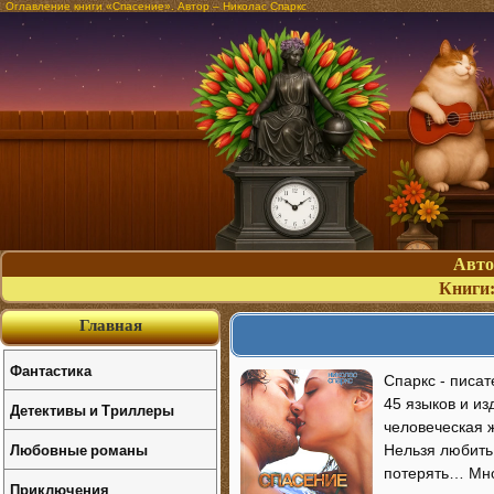
Оглавление книги «Спасение». Автор – Николас Спаркс
Авт
Книги
Главная
Фантастика
Спаркс - писа
45 языков и и
Детективы и Триллеры
человеческая ж
Любовные романы
Нельзя любить
потерять… Мно
Приключения