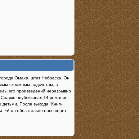
 городе Омаха, штат Небраска. Он
амым скромным подсчетам, в
Темы его произведений неразрывно
 Спаркс опубликовал 14 романов.
ю детьми. После выхода "Книги
ы. Ей он обязательно посвящает