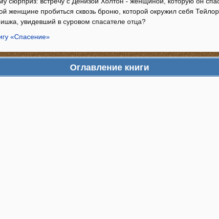
му сюрприз: встречу с Денизой Холтон - женщиной, которую он спа
ой женщине пробиться сквозь броню, которой окружил себя Тейлор
нишка, увидевший в суровом спасателе отца?
нигу «Спасение»
Оглавление книги