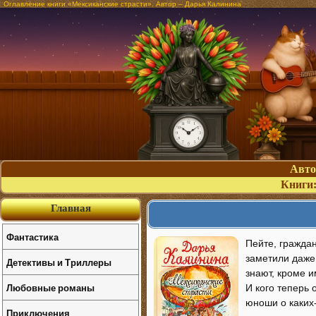
Оглавление книги «Мексиканские страсти». Автор – Дарья Калинина
Авт
Книги
Главная
Фантастика
Пейте, гражда
заметили даже
Детективы и Триллеры
знают, кроме и
Любовные романы
И кого теперь
юноши о каких-
Приключения