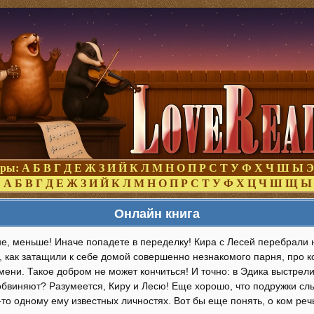
оры:
А
Б
В
Г
Д
Е
Ж
З
И
Й
К
Л
М
Н
О
П
Р
С
Т
У
Ф
Х
Ч
Ш
Ы
Э
:
А
Б
В
Г
Д
Е
Ж
З
И
Й
К
Л
М
Н
О
П
Р
С
Т
У
Ф
Х
Ц
Ч
Ш
Щ
Ы
Онлайн книга
не, меньше! Иначе попадете в переделку! Кира с Лесей перебрали 
, как затащили к себе домой совершенно незнакомого парня, про к
мени. Такое добром не может кончиться! И точно: в Эдика выстрел
 обвиняют? Разумеется, Киру и Лесю! Еще хорошо, что подружки с
то одному ему известных личностях. Вот бы еще понять, о ком реч