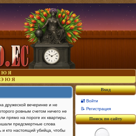
Ю
Я
Э
Ю
Я
Вход
🔐 Войти
на дружеской вечеринке и не
📝 Регистрация
оторого ровным счетом ничего не
или прямо на пороге их квартиры.
Поиск по сайту
лышали предсмертные слова
ь и кто настоящий убийца, чтобы