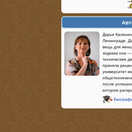
Авт
Дарья Калинин
Ленинграде. Да
вещь для женщ
зодиака она —
технические ди
приняла решени
университет и
общетехническ
после успешно 
котором раскр
Биографи