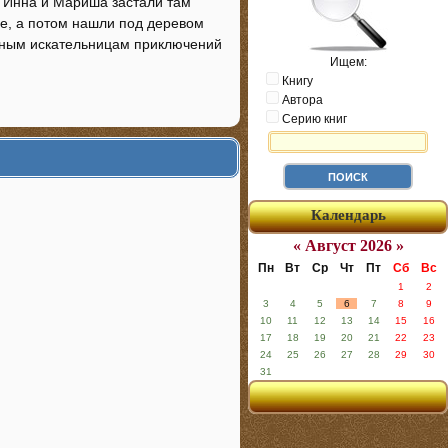
. Инна и Мариша застали там
ве, а потом нашли под деревом
онным искательницам приключений
Ищем:
Книгу
Автора
Серию книг
Календарь
« Август 2026 »
Пн
Вт
Ср
Чт
Пт
Сб
Вс
1
2
3
4
5
6
7
8
9
10
11
12
13
14
15
16
17
18
19
20
21
22
23
24
25
26
27
28
29
30
31