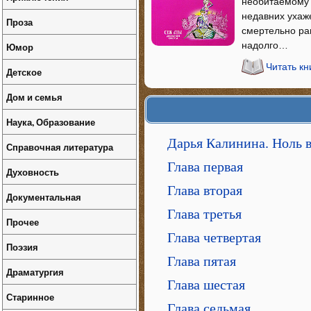
необитаемому 
недавних ухаж
Проза
смертельно ра
надолго…
Юмор
Читать кн
Детское
Дом и семья
Наука, Образование
Дарья Калинина. Ноль 
Справочная литература
Глава первая
Духовность
Глава вторая
Документальная
Глава третья
Прочее
Глава четвертая
Поэзия
Глава пятая
Драматургия
Глава шестая
Старинное
Глава седьмая