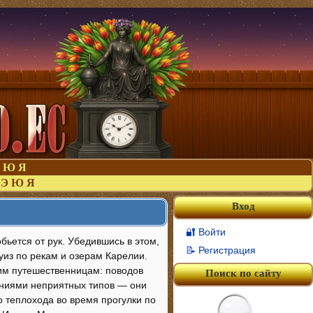
Ю
Я
Э
Ю
Я
Вход
🔐 Войти
бьется от рук. Убедившись в этом,
📝 Регистрация
уиз по рекам и озерам Карелии.
мим путешественницам: поводов
Поиск по сайту
аниями неприятных типов — они
о теплохода во время прогулки по