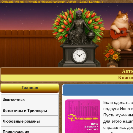
Оглавление книги «Ноль в поисках палочки». Автор – Дарья Калинина
Авт
Книги
Главная
Фантастика
Если сделать в
подруги Инна 
Детективы и Триллеры
Пусть мужчины
Любовные романы
для этого наш
справились дов
Приключения