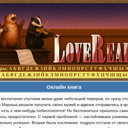
оры:
А
Б
В
Г
Д
Е
Ж
З
И
Й
К
Л
М
Н
О
П
Р
С
Т
У
Ф
Х
Ч
Ш
Ы
Э
:
А
Б
В
Г
Д
Е
Ж
З
И
Й
К
Л
М
Н
О
П
Р
С
Т
У
Ф
Х
Ц
Ч
Ш
Щ
Ы
Онлайн книга
 воспитании спутника жизни даже небольшой перерыв, он сразу ото
и Мариша решили проучить своих мужей и вдвоем отправились в кр
 хоть о чем-нибудь побеспокоятся! Но беспокоиться пришлось са
лось предостаточно. С первой проблемой — настойчивыми ухажив
ольно успешно. Вторая была посложнее: подруги отстали от своег