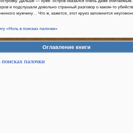
островку. Дальше — хуже: остров оказался очень даже обитаемым
еров и подслушали довольно странный разговор о каком-то убийст
ненного мужчину… Что ж, кажется, этот круиз запомнится неугом
игу «Ноль в поисках палочки»
Оглавление книги
в поисках палочки