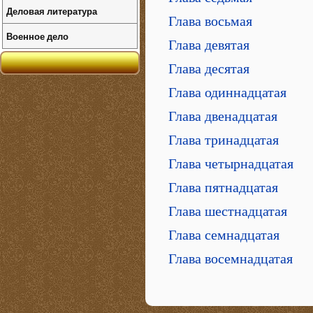
Деловая литература
Глава восьмая
Военное дело
Глава девятая
Глава десятая
Глава одиннадцатая
Глава двенадцатая
Глава тринадцатая
Глава четырнадцатая
Глава пятнадцатая
Глава шестнадцатая
Глава семнадцатая
Глава восемнадцатая