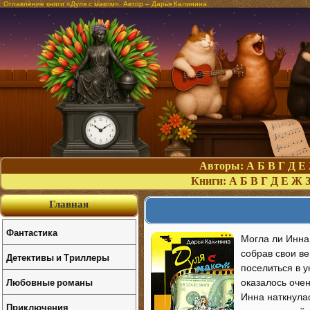
Оглавление книги «Дуля с маком». Автор – Дарья Калинина
Авторы:
А
Б
В
Г
Д
Е
Книги:
А
Б
В
Г
Д
Е
Ж
Главная
Фантастика
Могла ли Инна 
собрав свои ве
Детективы и Триллеры
поселиться в у
Любовные романы
оказалось очен
Инна наткнулас
Приключения