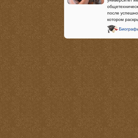
университет и
общетехническ
после успешно 
котором раскр
Биографи