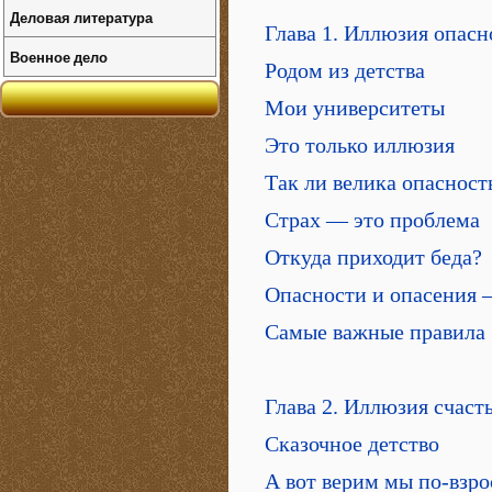
Деловая литература
Глава 1. Иллюзия опасн
Военное дело
Родом из детства
Мои университеты
Это только иллюзия
Так ли велика опасност
Страх — это проблема
Откуда приходит беда?
Опасности и опасения —
Самые важные правила
Глава 2. Иллюзия счаст
Сказочное детство
А вот верим мы по-взр