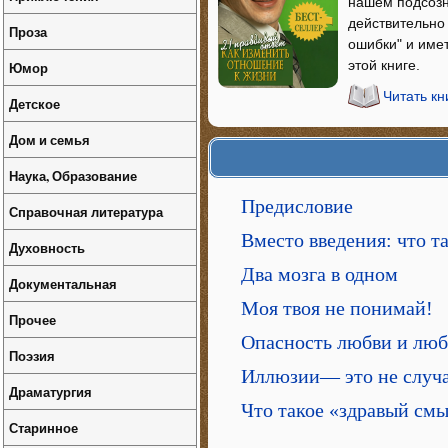
нашем подсозн
действительно 
Проза
ошибки" и имет
этой книге.
Юмор
Читать кн
Детское
Дом и семья
Наука, Образование
Предисловие
Справочная литература
Вместо введения: что т
Духовность
Два мозга в одном
Документальная
Моя твоя не понимай!
Прочее
Опасность любви и люб
Поэзия
Иллюзии— это не случ
Драматургия
Что такое «здравый см
Старинное