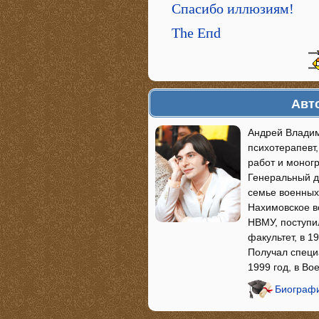
Спасибо иллюзиям!
The Eпd
Авто
Андрей Владим
психотерапевт
работ и моногр
Генеральный д
семье военных 
Нахимовское во
НВМУ, поступи
факультет, в 1
Получал специ
1999 год, в В
Биографи