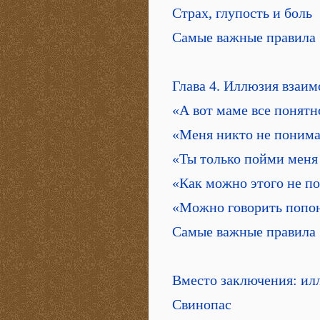
Страх, глупость и боль
Самые важные правила
Глава 4. Иллюзия взаи
«А вот маме все понятн
«Меня никто не понима
«Ты только пойми меня
«Как можно этого не п
«Можно говорить попон
Самые важные правила
Вместо заключения: ил
Свинопас