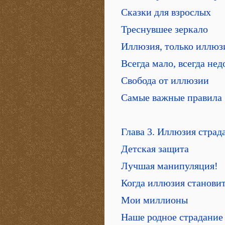
Сказки для взрослых
Треснувшее зеркало
Иллюзия, только иллю
Всегда мало, всегда нед
Свобода от иллюзии
Самые важные правила
Глава 3. Иллюзия страд
Детская защита
Лучшая манипуляция!
Когда иллюзия станови
Мои миллионы
Наше родное страдание