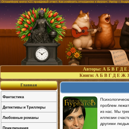
Оглавление книги «21 правдивый ответ. Как изменить отношение к жизни». Автор – Андр
Авторы:
А
Б
В
Г
Д
Е
Книги:
А
Б
В
Г
Д
Е
Ж
Главная
Фантастика
Психологическ
проблем лежат
Детективы и Триллеры
из нас. Мы тр
Любовные романы
иллюзии счаст
другими людьм
Приключения