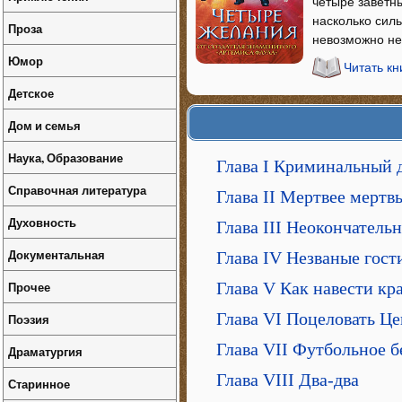
четыре заветны
насколько силь
Проза
невозможно не
Юмор
Читать к
Детское
Дом и семья
Наука, Образование
Глава I Криминальный 
Справочная литература
Глава II Мертвее мертв
Духовность
Глава III Неокончатель
Документальная
Глава IV Незваные гост
Прочее
Глава V Как навести кр
Глава VI Поцеловать Ц
Поэзия
Глава VII Футбольное 
Драматургия
Глава VIII Два-два
Старинное