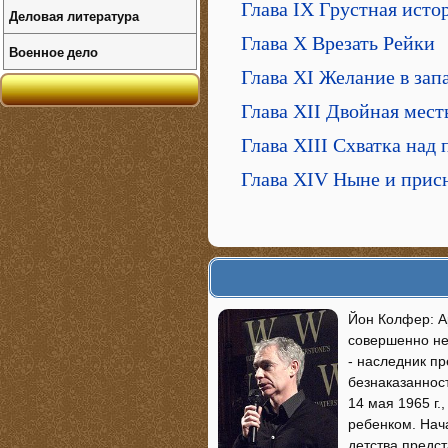
Глава IX Грустная исто
Деловая литература
Глава X Врезать Рейки
Военное дело
Глава XI Желание в зап
Глава XII Двойная мест
Глава XIII Схватка над
Глава XIV Ныне и прис
Йон Колфер: А
совершенно не
- наследник п
безнаказанност
14 мая 1965 г.
ребенком. Нача
детства предс