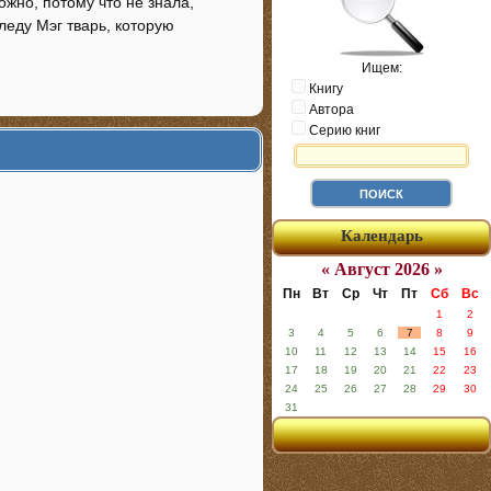
ожно, потому что не знала,
следу Мэг тварь, которую
Ищем:
Книгу
Автора
Серию книг
Календарь
« Август 2026 »
Пн
Вт
Ср
Чт
Пт
Сб
Вс
1
2
3
4
5
6
7
8
9
10
11
12
13
14
15
16
17
18
19
20
21
22
23
24
25
26
27
28
29
30
31