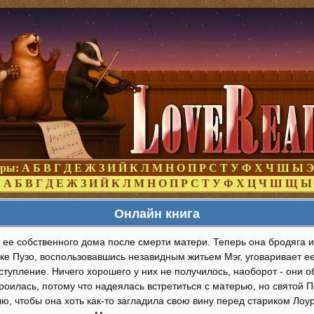
оры:
А
Б
В
Г
Д
Е
Ж
З
И
Й
К
Л
М
Н
О
П
Р
С
Т
У
Ф
Х
Ч
Ш
Ы
Э
:
А
Б
В
Г
Д
Е
Ж
З
И
Й
К
Л
М
Н
О
П
Р
С
Т
У
Ф
Х
Ц
Ч
Ш
Щ
Ы
Онлайн книга
з ее собственного дома после смерти матери. Теперь она бродяга
ке Пузо, воспользовавшись незавидным житьем Мэг, уговаривает ее
тупление. Ничего хорошего у них не получилось, наоборот - они о
оилась, потому что надеялась встретиться с матерью, но святой П
ю, чтобы она хоть как-то загладила свою вину перед стариком Лоу