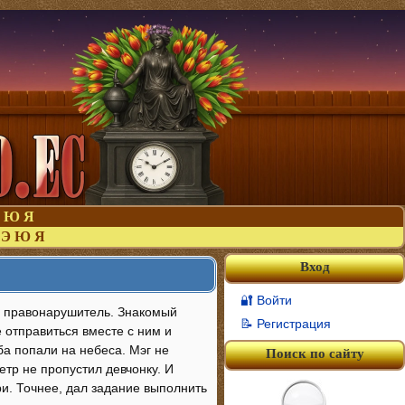
Ю
Я
Э
Ю
Я
Вход
🔐 Войти
 и правонарушитель. Знакомый
📝 Регистрация
 отправиться вместе с ним и
ба попали на небеса. Мэг не
Поиск по сайту
етр не пропустил девчонку. И
ри. Точнее, дал задание выполнить