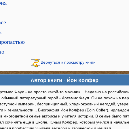
рия
асе
ь
 пропастью
но
Вернуться к просмотру книги
Автор книги - Йон Колфер
ртемис Фаул - не просто какой-то мальчик... Недавно на российск
 обычный литературный герой - Артемис Фаул. Он не похож на перс
реступной империи, беспринципный, хладнокровный негодяй, увере
и и гениальности... Биография Йон Колфер (Eoin Colfer), ирландс
, в многодетной семье актрисы и учителя истории. В семье было п
л сочинять еще в школе. Юный Колфер, который учился в начальной
тавлял профессию учителя веселой и творческой и мечтал…