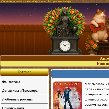
Оглавление книги «Четыре желания». Автор – Йон Колфер
Авт
Книги
Главная
Фантастика
Мэг выгнали и
парень по клич
Детективы и Триллеры
совершить прес
Любовные романы
слишком расстр
вернул на земл
Приключения