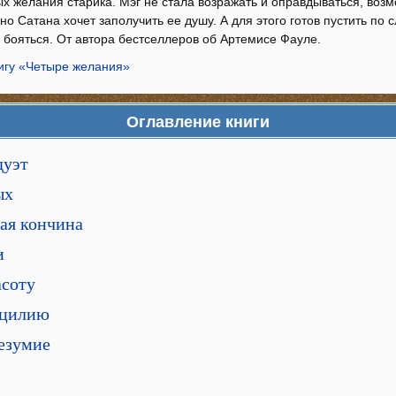
х желания старика. Мэг не стала возражать и оправдываться, возм
но Сатана хочет заполучить ее душу. А для этого готов пустить по 
 бояться. От автора бестселлеров об Артемисе Фауле.
нигу «Четыре желания»
Оглавление книги
дуэт
ых
ная кончина
и
асоту
ецилию
безумие