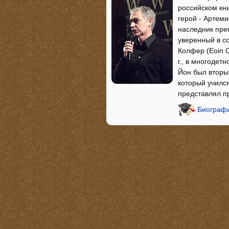
российском кн
герой - Артеми
наследник пре
уверенный в с
Колфер (Eoin C
г., в многодет
Йон был вторы
который учился
представлял п
Биографи