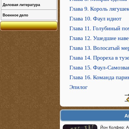
Деловая литература
Глава 9. Король лягуше
Военное дело
Глава 10. Фаул идиот
Глава 11. Голубиный по
Глава 12. Ушедшие нав
Глава 13. Волосатый ме
Глава 14. Прореха в туз
Глава 15. Фаул-Самозва
Глава 16. Команда пари
Эпилог
А
Йон Колфер: Ар