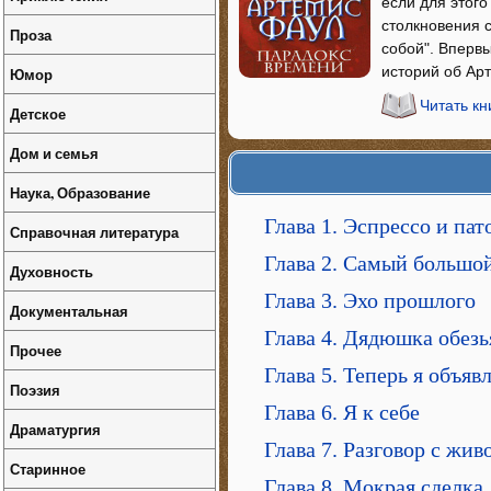
если для этого
столкновения 
Проза
собой". Вперв
историй об Ар
Юмор
Читать к
Детское
Дом и семья
Наука, Образование
Глава 1. Эспрессо и пат
Справочная литература
Глава 2. Самый большо
Духовность
Глава 3. Эхо прошлого
Документальная
Глава 4. Дядюшка обез
Прочее
Глава 5. Теперь я объявл
Поэзия
Глава 6. Я к себе
Драматургия
Глава 7. Разговор с жи
Старинное
Глава 8. Мокрая сделка