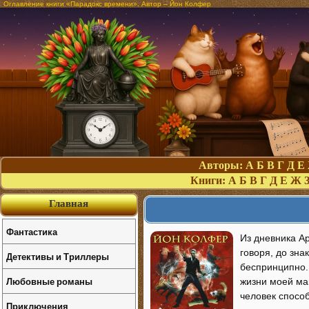
Оглавление книги «Парадокс времени». Автор – Йон Колфер
Авторы:
А
Б
В
Г
Д
Е
Книги:
А
Б
В
Г
Д
Е
Ж
Главная
Фантастика
Из дневника А
говоря, до зн
Детективы и Триллеры
беспринципно. 
Любовные романы
жизни моей мам
человек способ
Приключения