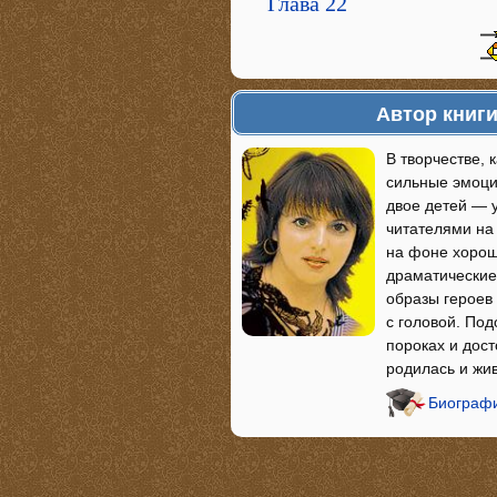
Глава 22
Автор книг
В творчестве, 
сильные эмоци
двое детей — 
читателями на 
на фоне хорош
драматические
образы героев 
с головой. По
пороках и дос
родилась и жив
Биографи