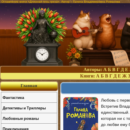
Оглавление книги «Длинная тень греха». Автор – Галина Владимировна Романова
Авторы:
А
Б
В
Г
Д
Е
Книги:
А
Б
В
Г
Д
Е
Ж
Главная
Фантастика
Любовь с перво
Встретив Влада
Детективы и Триллеры
единственный.
Любовные романы
которая ни с т
до любви ему 
Приключения