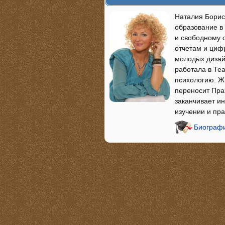
Наталия Борис
образование в 
и свободному 
отчетам и циф
молодых дизай
работала в Теа
психологию. Жи
переносит Пра
заканчивает ин
изучении и пр
Биографи