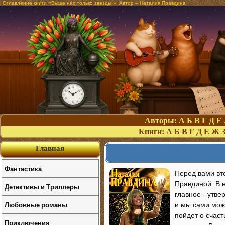
Оглавление книги «Выше нас только звезды!». Автор – Наталия Правдина
Авторы:
А
Б
В
Г
Д
Е
Книги:
А
Б
В
Г
Д
Е
Ж
Главная
Фантастика
Перед вами вт
Правдиной. В н
Детективы и Триллеры
главное - утве
Любовные романы
и мы сами може
пойдет о счас
Приключения