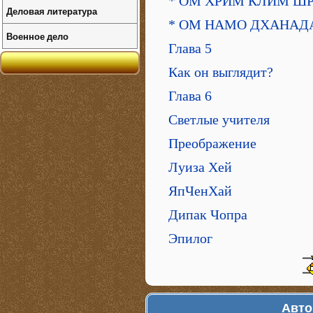
* ОМ ХРИМ КЛИМ Ш
Деловая литература
* ОМ НАМО ДХАНАД
Военное дело
Глава 5
Как он выглядит?
Глава 6
Светлые учителя
Преображение
Луиза Хей
ЯпЧенХай
Дипак Чопра
Эпилог
Авто