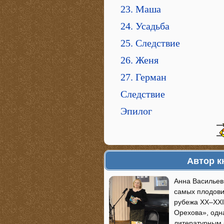
23. Маша
24. Усадьба
25. Следствие
26. Женя
27. Герман
Следствие
Эпилог
Автор к
Анна Васильев
самых плодови
рубежа XX–XXI
Орехова», одн
литературным б