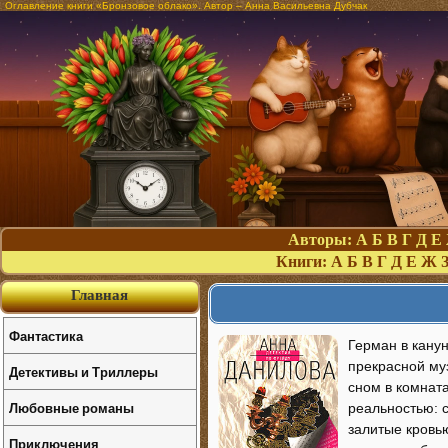
Оглавление книги «Бронзовое облако». Автор – Анна Васильевна Дубчак
Авторы:
А
Б
В
Г
Д
Е
Книги:
А
Б
В
Г
Д
Е
Ж
Главная
Фантастика
Герман в канун
прекрасной му
Детективы и Триллеры
сном в комнат
Любовные романы
реальностью: 
залитые кровь
Приключения