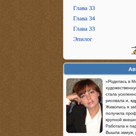
Глава 33
Глава 34
Глава 33
Эпилог
Ав
«Родилась в Мо
художественну
стала усиленно
рисовала и, вд
Живопись я за
получила проф
крупной внешн
Работала и па
Вышла замуж, 