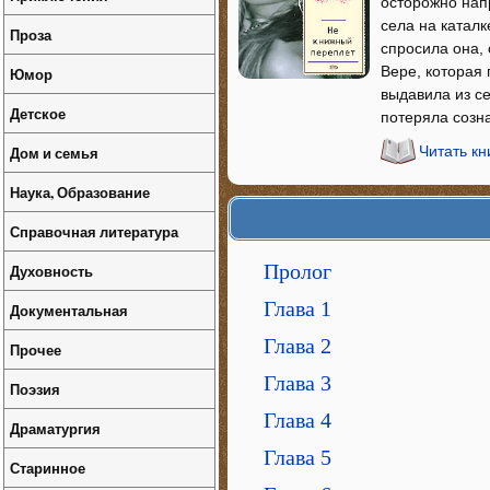
осторожно напр
села на каталк
Проза
спросила она, 
Вере, которая 
Юмор
выдавила из се
Детское
потеряла созн
Дом и семья
Читать к
Наука, Образование
Справочная литература
Пролог
Духовность
Глава 1
Документальная
Глава 2
Прочее
Глава 3
Поэзия
Глава 4
Драматургия
Глава 5
Старинное