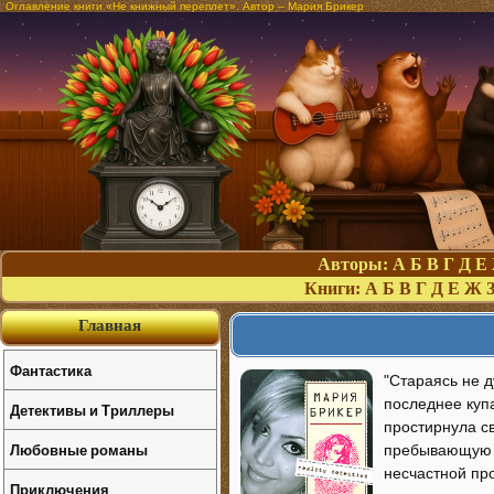
Оглавление книги «Не книжный переплет». Автор – Мария Брикер
Авторы:
А
Б
В
Г
Д
Е
Книги:
А
Б
В
Г
Д
Е
Ж
Главная
Фантастика
"Стараясь не 
последнее куп
Детективы и Триллеры
простирнула с
Любовные романы
пребывающую б
несчастной пр
Приключения