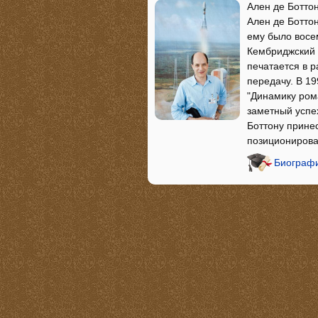
Ален де Боттон
Ален де Ботто
ему было восем
Кембриджский у
печатается в 
передачу. В 19
"Динамику ром
заметный успе
Боттону принес
позиционирован
Биографи