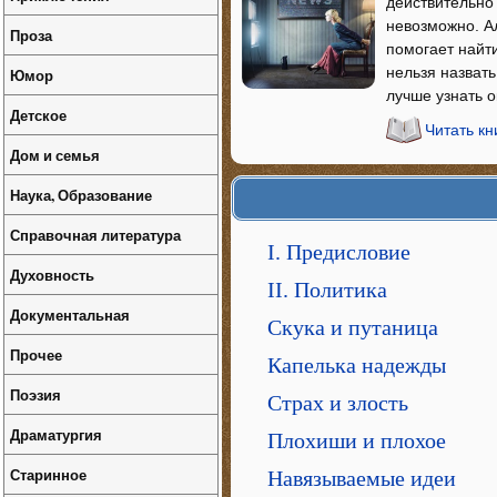
действительно 
невозможно. А
Проза
помогает найт
нельзя назват
Юмор
лучше узнать 
Детское
Читать кн
Дом и семья
Наука, Образование
Справочная литература
I. Предисловие
Духовность
II. Политика
Документальная
Скука и путаница
Прочее
Капелька надежды
Поэзия
Страх и злость
Драматургия
Плохиши и плохое
Старинное
Навязываемые идеи