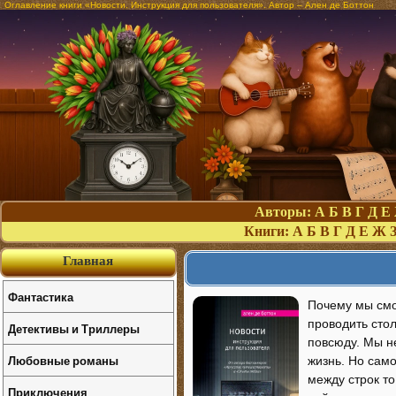
Оглавление книги «Новости. Инструкция для пользователя». Автор – Ален де Боттон
Авторы:
А
Б
В
Г
Д
Е
Книги:
А
Б
В
Г
Д
Е
Ж
Главная
Фантастика
Почему мы смот
проводить сто
Детективы и Триллеры
повсюду. Мы не
Любовные романы
жизнь. Но сам
между строк то
Приключения