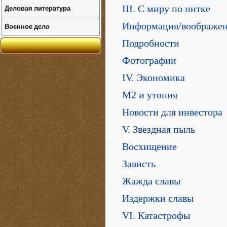
Деловая литература
III. C миру по нитке
Информация/воображе
Военное дело
Подробности
Фотографии
IV. Экономика
М2 и утопия
Новости для инвестора
V. Звездная пыль
Восхищение
Зависть
Жажда славы
Издержки славы
VI. Катастрофы