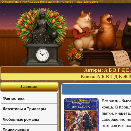
Оглавление книги «Серые пустоши жизни». Автор – Иар Эльтеррус
Авторы:
А
Б
В
Г
Д
Е
Книги:
А
Б
В
Г
Д
Е
Ж
Главная
Фантастика
Его жизнь была
конца. В прошл
Детективы и Триллеры
пытки, нищета
Любовные романы
совершенно неч
этот зов изо в
Приключения