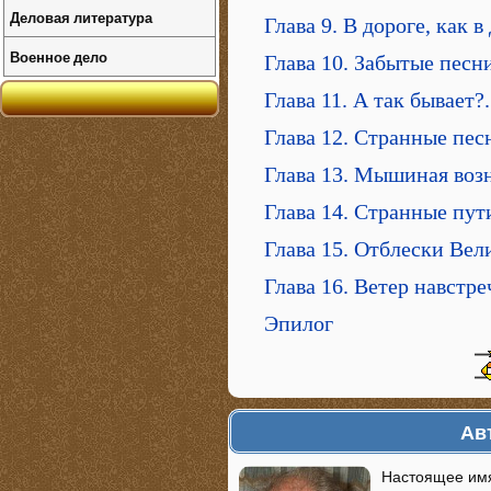
Деловая литература
Глава 9. В дороге, как 
Военное дело
Глава 10. Забытые песн
Глава 11. А так бывает?.
Глава 12. Странные пес
Глава 13. Мышиная воз
Глава 14. Странные пут
Глава 15. Отблески Ве
Глава 16. Ветер навстре
Эпилог
Ав
Настоящее имя