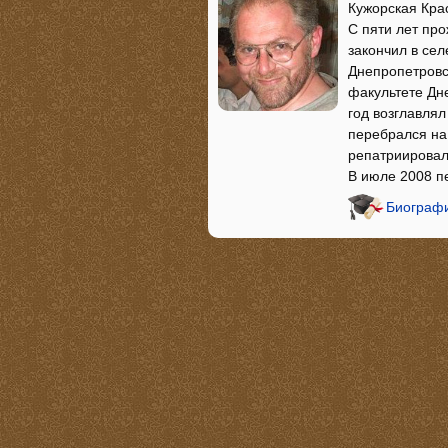
Кужорская Кра
С пяти лет пр
закончил в сел
Днепропетровс
факультете Дн
год возглавлял
перебрался на 
репатриировал
В июле 2008 п
Биографи