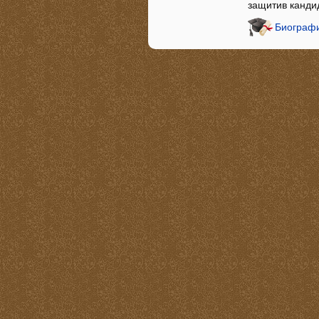
защитив канди
Биографи