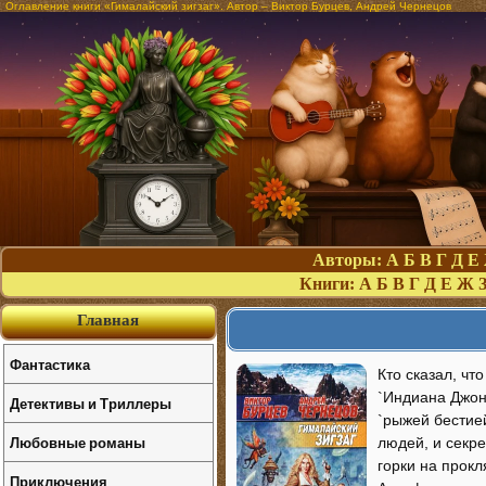
Оглавление книги «Гималайский зигзаг». Автор – Виктор Бурцев, Андрей Чернецов
Авторы:
А
Б
В
Г
Д
Е
Книги:
А
Б
В
Г
Д
Е
Ж
Главная
Фантастика
Кто сказал, чт
`Индиана Джонс
Детективы и Триллеры
`рыжей бестие
Любовные романы
людей, и секре
горки на прокл
Приключения