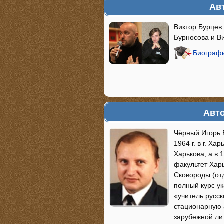
Ав
Виктор Бурцев
Бурносова и В
Биографи
Авто
Чёрный Игорь 
1964 г. в г. Ха
Харькова, а в 
факультет Харь
Сковороды (отд
полный курс у
«учитель русск
стационарную 
зарубежной лит