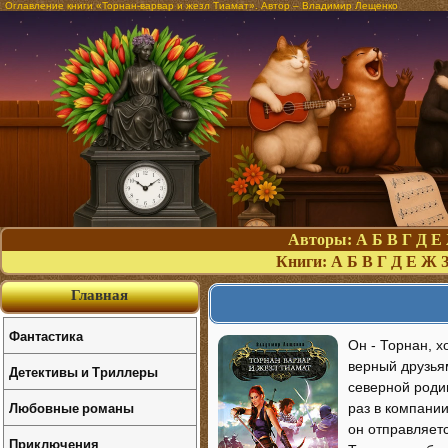
Оглавление книги «Торнан-варвар и жезл Тиамат». Автор – Владимир Лещенко
Авторы:
А
Б
В
Г
Д
Е
Книги:
А
Б
В
Г
Д
Е
Ж
Главная
Фантастика
Он - Торнан, х
верный друзьям
Детективы и Триллеры
северной родин
Любовные романы
раз в компани
он отправляетс
Приключения