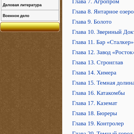
Глава 7. Агропром
Деловая литература
Глава 8. Янтарное озеро
Военное дело
Глава 9. Болото
Глава 10. Звериный Док
Глава 11. Бар «Сталкер»
Глава 12. Завод «Росток
Глава 13. Стронглав
Глава 14. Химера
Глава 15. Темная долин
Глава 16. Катакомбы
Глава 17. Каземат
Глава 18. Бюреры
Глава 19. Контролер
Глава 20. Темный город