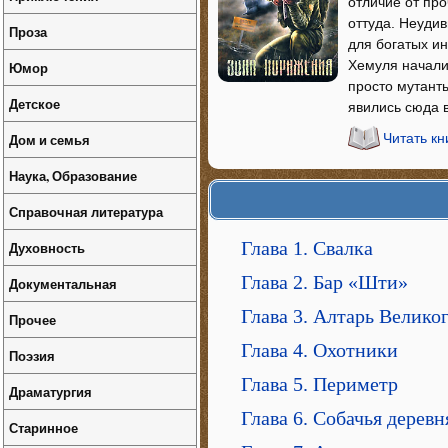
отличие от про
оттуда. Неуди
Проза
для богатых ин
Хемуля начали
Юмор
просто мутанты
Детское
явились сюда 
Дом и семья
Читать к
Наука, Образование
Справочная литература
Глава 1. Свалка
Духовность
Глава 2. Бар «Шти»
Документальная
Глава 3. Алтарь Велико
Прочее
Глава 4. Охотники
Поэзия
Глава 5. Периметр
Драматургия
Глава 6. Собачья деревн
Старинное