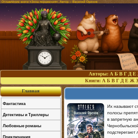
Оглавление книги «Зона поражения». Автор – Василий Орехов
Авторы:
А
Б
В
Г
Д
Е
Книги:
А
Б
В
Г
Д
Е
Ж
Главная
Фантастика
Их называют с
полосы препят
Детективы и Триллеры
в запретную а
Любовные романы
Чернобыльской
подстерегают 
Приключения