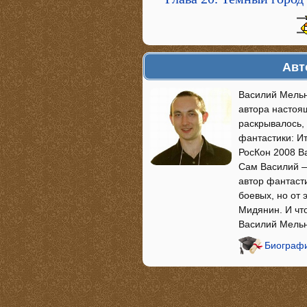
Авт
Василий Мельн
автора настоя
раскрывалось,
фантастики: Ит
РосКон 2008 Ва
Сам Василий —
автор фантаст
боевых, но от 
Мидянин. И что
Василий Мельн
Биографи